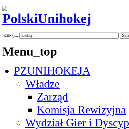
Szukaj...
Szu
Menu_top
PZUNIHOKEJA
Władze
Zarząd
Komisja Rewizyjna
Wydział Gier i Dyscyp