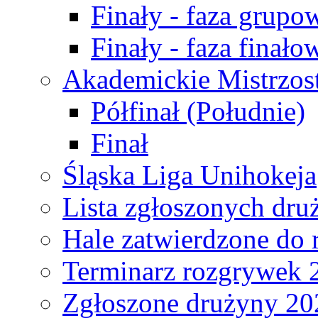
Finały - faza grupo
Finały - faza finało
Akademickie Mistrzos
Półfinał (Południe)
Finał
Śląska Liga Unihokeja
Lista zgłoszonych dru
Hale zatwierdzone do
Terminarz rozgrywek 
Zgłoszone drużyny 20