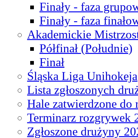
Finały - faza grupo
Finały - faza finało
Akademickie Mistrzos
Półfinał (Południe)
Finał
Śląska Liga Unihokeja
Lista zgłoszonych dru
Hale zatwierdzone do
Terminarz rozgrywek 
Zgłoszone drużyny 20