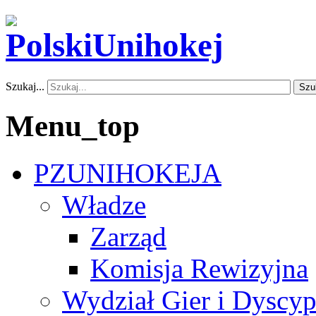
Szukaj...
Szu
Menu_top
PZUNIHOKEJA
Władze
Zarząd
Komisja Rewizyjna
Wydział Gier i Dyscyp