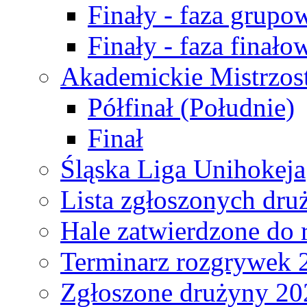
Finały - faza grupo
Finały - faza finało
Akademickie Mistrzos
Półfinał (Południe)
Finał
Śląska Liga Unihokeja
Lista zgłoszonych dru
Hale zatwierdzone do
Terminarz rozgrywek 
Zgłoszone drużyny 20