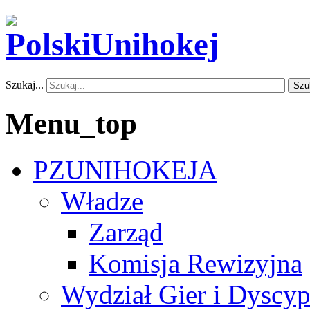
Szukaj...
Szu
Menu_top
PZUNIHOKEJA
Władze
Zarząd
Komisja Rewizyjna
Wydział Gier i Dyscyp