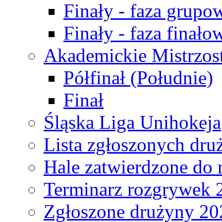
Finały - faza grupo
Finały - faza finało
Akademickie Mistrzos
Półfinał (Południe)
Finał
Śląska Liga Unihokeja
Lista zgłoszonych dru
Hale zatwierdzone do
Terminarz rozgrywek 
Zgłoszone drużyny 20