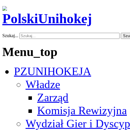
Szukaj...
Szu
Menu_top
PZUNIHOKEJA
Władze
Zarząd
Komisja Rewizyjna
Wydział Gier i Dyscyp