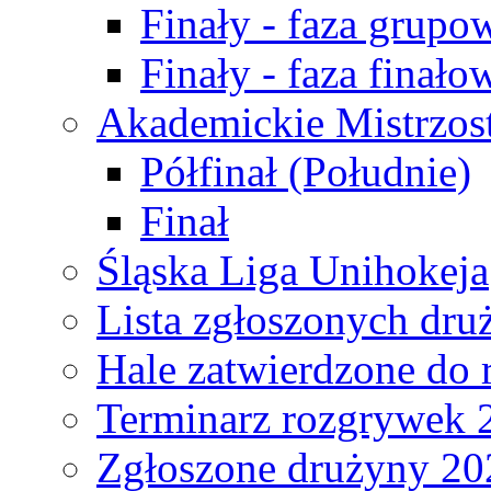
Finały - faza grupo
Finały - faza finało
Akademickie Mistrzos
Półfinał (Południe)
Finał
Śląska Liga Unihokeja
Lista zgłoszonych dru
Hale zatwierdzone do
Terminarz rozgrywek 
Zgłoszone drużyny 20