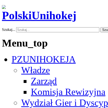
Szukaj...
Szu
Menu_top
PZUNIHOKEJA
Władze
Zarząd
Komisja Rewizyjna
Wydział Gier i Dyscyp