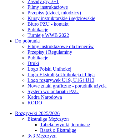
Zasady gry 3+1
Filmy instruktażowe
Przepisy (dzieci, młodzicy)
Kursy instruktorskie i sędziowskie
Biuro PZU - kontakt
Publikacje
Turnieje WWB 2022
Do pobrania
Filmy instruktażowe dla trenerów
Przepisy i Regulaminy
Publikacje
Druki
Logo Polski Unihokej
Logo Ekstraliga Unihokeja i I liga
Logo rozgrywek U19, U16 i U13
Nowe znaki graficzne - poradnik użycia
System wolontariatu PZU
Kadra Narodowa
RODO
Rozgrywki 2025/2026
Ekstraliga Mężczyzn
Tabela, wyniki, terminarz
Baraż o Ekstraligę
3v3 Mężczyzn