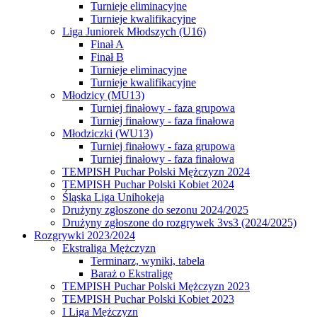
Turnieje eliminacyjne
Turnieje kwalifikacyjne
Liga Juniorek Młodszych (U16)
Finał A
Finał B
Turnieje eliminacyjne
Turnieje kwalifikacyjne
Młodzicy (MU13)
Turniej finałowy - faza grupowa
Turniej finałowy - faza finałowa
Młodziczki (WU13)
Turniej finałowy - faza grupowa
Turniej finałowy - faza finałowa
TEMPISH Puchar Polski Mężczyzn 2024
TEMPISH Puchar Polski Kobiet 2024
Śląska Liga Unihokeja
Drużyny zgłoszone do sezonu 2024/2025
Drużyny zgłoszone do rozgrywek 3vs3 (2024/2025)
Rozgrywki 2023/2024
Ekstraliga Mężczyzn
Terminarz, wyniki, tabela
Baraż o Ekstraligę
TEMPISH Puchar Polski Mężczyzn 2023
TEMPISH Puchar Polski Kobiet 2023
I Liga Mężczyzn