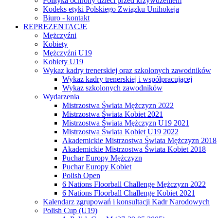
Polityka ochrony dzieci przed krzywdzeniem
Kodeks etyki Polskiego Związku Unihokeja
Biuro - kontakt
REPREZENTACJE
Mężczyźni
Kobiety
Mężczyźni U19
Kobiety U19
Wykaz kadry trenerskiej oraz szkolonych zawodników
Wykaz kadry trenerskiej i współpracującej
Wykaz szkolonych zawodników
Wydarzenia
Mistrzostwa Świata Mężczyzn 2022
Mistrzostwa Świata Kobiet 2021
Mistrzostwa Świata Mężczyzn U19 2021
Mistrzostwa Świata Kobiet U19 2022
Akademickie Mistrzostwa Świata Mężczyzn 2018
Akademickie Mistrzostwa Świata Kobiet 2018
Puchar Europy Mężczyzn
Puchar Europy Kobiet
Polish Open
6 Nations Floorball Challenge Mężczyzn 2022
6 Nations Floorball Challenge Kobiet 2021
Kalendarz zgrupowań i konsultacji Kadr Narodowych
Polish Cup (U19)