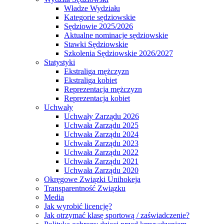
Władze Wydziału
Kategorie sędziowskie
Sędziowie 2025/2026
Aktualne nominacje sędziowskie
Stawki Sędziowskie
Szkolenia Sędziowskie 2026/2027
Statystyki
Ekstraliga mężczyzn
Ekstraliga kobiet
Reprezentacja mężczyzn
Reprezentacja kobiet
Uchwały
Uchwały Zarządu 2026
Uchwała Zarządu 2025
Uchwała Zarządu 2024
Uchwała Zarządu 2023
Uchwała Zarządu 2022
Uchwała Zarządu 2021
Uchwała Zarządu 2020
Okręgowe Związki Unihokeja
Transparentność Związku
Media
Jak wyrobić licencję?
Jak otrzymać klasę sportową / zaświadczenie?