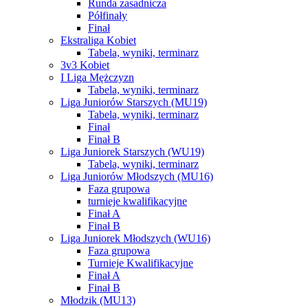
Runda zasadnicza
Półfinały
Finał
Ekstraliga Kobiet
Tabela, wyniki, terminarz
3v3 Kobiet
I Liga Mężczyzn
Tabela, wyniki, terminarz
Liga Juniorów Starszych (MU19)
Tabela, wyniki, terminarz
Finał
Finał B
Liga Juniorek Starszych (WU19)
Tabela, wyniki, terminarz
Liga Juniorów Młodszych (MU16)
Faza grupowa
turnieje kwalifikacyjne
Finał A
Finał B
Liga Juniorek Młodszych (WU16)
Faza grupowa
Turnieje Kwalifikacyjne
Finał A
Finał B
Młodzik (MU13)