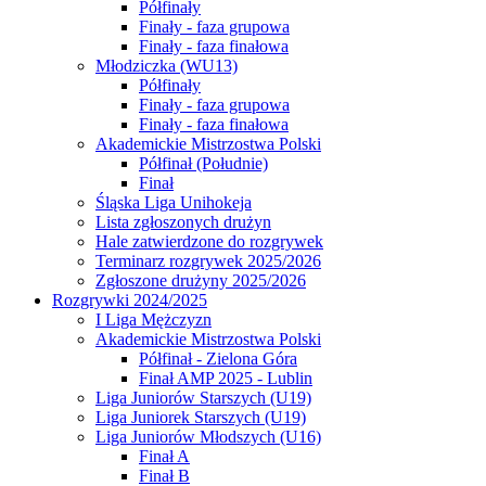
Półfinały
Finały - faza grupowa
Finały - faza finałowa
Młodziczka (WU13)
Półfinały
Finały - faza grupowa
Finały - faza finałowa
Akademickie Mistrzostwa Polski
Półfinał (Południe)
Finał
Śląska Liga Unihokeja
Lista zgłoszonych drużyn
Hale zatwierdzone do rozgrywek
Terminarz rozgrywek 2025/2026
Zgłoszone drużyny 2025/2026
Rozgrywki 2024/2025
I Liga Mężczyzn
Akademickie Mistrzostwa Polski
Półfinał - Zielona Góra
Finał AMP 2025 - Lublin
Liga Juniorów Starszych (U19)
Liga Juniorek Starszych (U19)
Liga Juniorów Młodszych (U16)
Finał A
Finał B