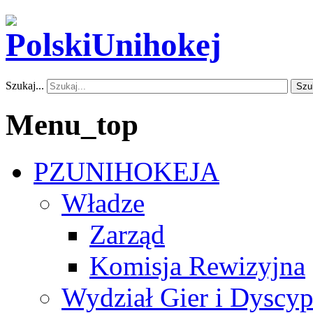
Szukaj...
Szu
Menu_top
PZUNIHOKEJA
Władze
Zarząd
Komisja Rewizyjna
Wydział Gier i Dyscyp