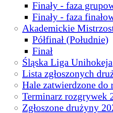
Finały - faza grupo
Finały - faza finało
Akademickie Mistrzos
Półfinał (Południe)
Finał
Śląska Liga Unihokeja
Lista zgłoszonych dru
Hale zatwierdzone do
Terminarz rozgrywek 
Zgłoszone drużyny 20