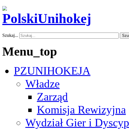
Szukaj...
Szu
Menu_top
PZUNIHOKEJA
Władze
Zarząd
Komisja Rewizyjna
Wydział Gier i Dyscyp