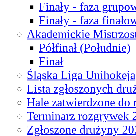
Finały - faza grupo
Finały - faza finało
Akademickie Mistrzos
Półfinał (Południe)
Finał
Śląska Liga Unihokeja
Lista zgłoszonych dru
Hale zatwierdzone do
Terminarz rozgrywek 
Zgłoszone drużyny 20