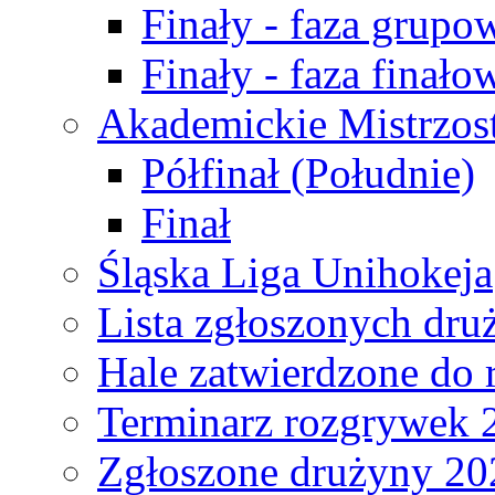
Finały - faza grupo
Finały - faza finało
Akademickie Mistrzos
Półfinał (Południe)
Finał
Śląska Liga Unihokeja
Lista zgłoszonych dru
Hale zatwierdzone do
Terminarz rozgrywek 
Zgłoszone drużyny 20