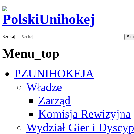
Szukaj...
Szu
Menu_top
PZUNIHOKEJA
Władze
Zarząd
Komisja Rewizyjna
Wydział Gier i Dyscyp