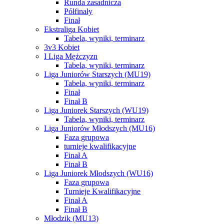
Runda zasadnicza
Półfinały
Finał
Ekstraliga Kobiet
Tabela, wyniki, terminarz
3v3 Kobiet
I Liga Mężczyzn
Tabela, wyniki, terminarz
Liga Juniorów Starszych (MU19)
Tabela, wyniki, terminarz
Finał
Finał B
Liga Juniorek Starszych (WU19)
Tabela, wyniki, terminarz
Liga Juniorów Młodszych (MU16)
Faza grupowa
turnieje kwalifikacyjne
Finał A
Finał B
Liga Juniorek Młodszych (WU16)
Faza grupowa
Turnieje Kwalifikacyjne
Finał A
Finał B
Młodzik (MU13)