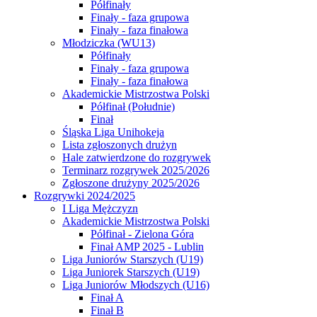
Półfinały
Finały - faza grupowa
Finały - faza finałowa
Młodziczka (WU13)
Półfinały
Finały - faza grupowa
Finały - faza finałowa
Akademickie Mistrzostwa Polski
Półfinał (Południe)
Finał
Śląska Liga Unihokeja
Lista zgłoszonych drużyn
Hale zatwierdzone do rozgrywek
Terminarz rozgrywek 2025/2026
Zgłoszone drużyny 2025/2026
Rozgrywki 2024/2025
I Liga Mężczyzn
Akademickie Mistrzostwa Polski
Półfinał - Zielona Góra
Finał AMP 2025 - Lublin
Liga Juniorów Starszych (U19)
Liga Juniorek Starszych (U19)
Liga Juniorów Młodszych (U16)
Finał A
Finał B