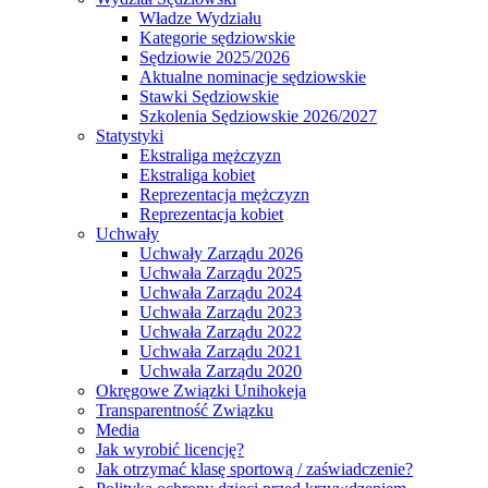
Władze Wydziału
Kategorie sędziowskie
Sędziowie 2025/2026
Aktualne nominacje sędziowskie
Stawki Sędziowskie
Szkolenia Sędziowskie 2026/2027
Statystyki
Ekstraliga mężczyzn
Ekstraliga kobiet
Reprezentacja mężczyzn
Reprezentacja kobiet
Uchwały
Uchwały Zarządu 2026
Uchwała Zarządu 2025
Uchwała Zarządu 2024
Uchwała Zarządu 2023
Uchwała Zarządu 2022
Uchwała Zarządu 2021
Uchwała Zarządu 2020
Okręgowe Związki Unihokeja
Transparentność Związku
Media
Jak wyrobić licencję?
Jak otrzymać klasę sportową / zaświadczenie?