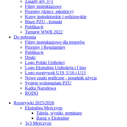
Zasady gry 3+1
Filmy instruktażowe
Przepisy (dzieci, młodzicy)
Kursy instruktorskie i sędziowskie
Biuro PZU - kontakt
Publikacje
Turnieje WWB 2022
Do pobrania
Filmy instruktażowe dla trenerów
Przepisy i Regulaminy
Publikacje
Druki
Logo Polski Unihokej
Logo Ekstraliga Unihokeja i I liga
Logo rozgrywek U19, U16 i U13
Nowe znaki graficzne - poradnik użycia
System wolontariatu PZU
Kadra Narodowa
RODO
Rozgrywki 2025/2026
Ekstraliga Mężczyzn
Tabela, wyniki, terminarz
Baraż o Ekstraligę
3v3 Mężczyzn