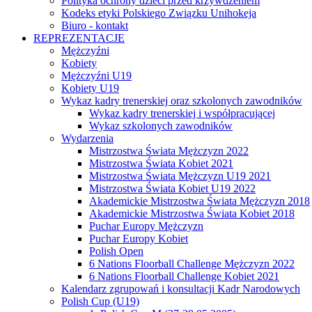
Polityka ochrony dzieci przed krzywdzeniem
Kodeks etyki Polskiego Związku Unihokeja
Biuro - kontakt
REPREZENTACJE
Mężczyźni
Kobiety
Mężczyźni U19
Kobiety U19
Wykaz kadry trenerskiej oraz szkolonych zawodników
Wykaz kadry trenerskiej i współpracującej
Wykaz szkolonych zawodników
Wydarzenia
Mistrzostwa Świata Mężczyzn 2022
Mistrzostwa Świata Kobiet 2021
Mistrzostwa Świata Mężczyzn U19 2021
Mistrzostwa Świata Kobiet U19 2022
Akademickie Mistrzostwa Świata Mężczyzn 2018
Akademickie Mistrzostwa Świata Kobiet 2018
Puchar Europy Mężczyzn
Puchar Europy Kobiet
Polish Open
6 Nations Floorball Challenge Mężczyzn 2022
6 Nations Floorball Challenge Kobiet 2021
Kalendarz zgrupowań i konsultacji Kadr Narodowych
Polish Cup (U19)