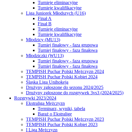
Turnieje eliminacyjne
Turnieje kwalifikacyjne
Liga Juniorek Młodszych (U16)
Finał A
Finał B
Turnieje eliminacyjne
Turnieje kwalifikacyjne
Młodzicy (MU13)
Turniej finałowy - faza grupowa
Turniej finałowy - faza finałowa
Młodziczki (WU13)
Turniej finałowy - faza grupowa
Turniej finałowy - faza finałowa
TEMPISH Puchar Polski Mężczyzn 2024
TEMPISH Puchar Polski Kobiet 2024
Śląska Liga Unihokeja
Drużyny zgłoszone do sezonu 2024/2025
Drużyny zgłoszone do rozgrywek 3vs3 (2024/2025)
Rozgrywki 2023/2024
Ekstraliga Mężczyzn
Terminarz, wyniki, tabela
Baraż o Ekstraligę
TEMPISH Puchar Polski Mężczyzn 2023
TEMPISH Puchar Polski Kobiet 2023
I Liga Mężczyzn