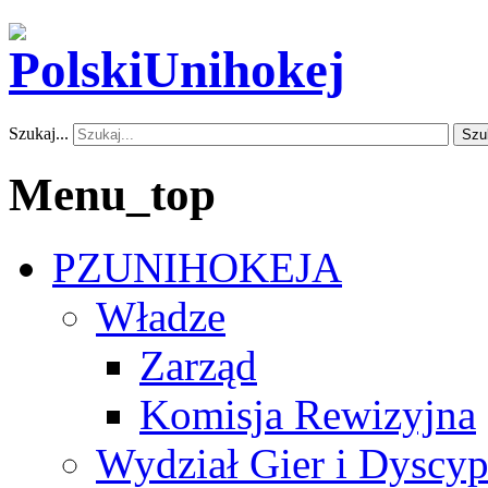
Szukaj...
Szu
Menu_top
PZUNIHOKEJA
Władze
Zarząd
Komisja Rewizyjna
Wydział Gier i Dyscyp