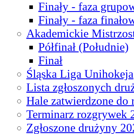
Finały - faza grupo
Finały - faza finało
Akademickie Mistrzos
Półfinał (Południe)
Finał
Śląska Liga Unihokeja
Lista zgłoszonych dru
Hale zatwierdzone do
Terminarz rozgrywek 
Zgłoszone drużyny 20