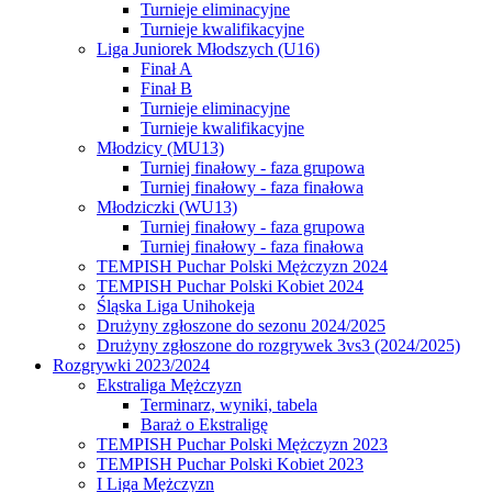
Turnieje eliminacyjne
Turnieje kwalifikacyjne
Liga Juniorek Młodszych (U16)
Finał A
Finał B
Turnieje eliminacyjne
Turnieje kwalifikacyjne
Młodzicy (MU13)
Turniej finałowy - faza grupowa
Turniej finałowy - faza finałowa
Młodziczki (WU13)
Turniej finałowy - faza grupowa
Turniej finałowy - faza finałowa
TEMPISH Puchar Polski Mężczyzn 2024
TEMPISH Puchar Polski Kobiet 2024
Śląska Liga Unihokeja
Drużyny zgłoszone do sezonu 2024/2025
Drużyny zgłoszone do rozgrywek 3vs3 (2024/2025)
Rozgrywki 2023/2024
Ekstraliga Mężczyzn
Terminarz, wyniki, tabela
Baraż o Ekstraligę
TEMPISH Puchar Polski Mężczyzn 2023
TEMPISH Puchar Polski Kobiet 2023
I Liga Mężczyzn