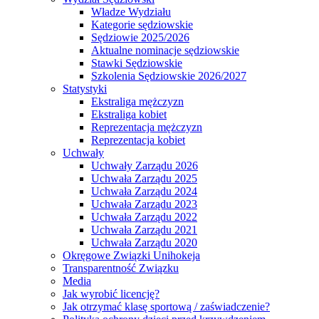
Władze Wydziału
Kategorie sędziowskie
Sędziowie 2025/2026
Aktualne nominacje sędziowskie
Stawki Sędziowskie
Szkolenia Sędziowskie 2026/2027
Statystyki
Ekstraliga mężczyzn
Ekstraliga kobiet
Reprezentacja mężczyzn
Reprezentacja kobiet
Uchwały
Uchwały Zarządu 2026
Uchwała Zarządu 2025
Uchwała Zarządu 2024
Uchwała Zarządu 2023
Uchwała Zarządu 2022
Uchwała Zarządu 2021
Uchwała Zarządu 2020
Okręgowe Związki Unihokeja
Transparentność Związku
Media
Jak wyrobić licencję?
Jak otrzymać klasę sportową / zaświadczenie?