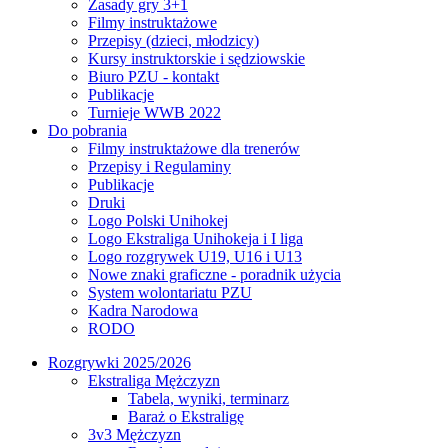
Zasady gry 3+1
Filmy instruktażowe
Przepisy (dzieci, młodzicy)
Kursy instruktorskie i sędziowskie
Biuro PZU - kontakt
Publikacje
Turnieje WWB 2022
Do pobrania
Filmy instruktażowe dla trenerów
Przepisy i Regulaminy
Publikacje
Druki
Logo Polski Unihokej
Logo Ekstraliga Unihokeja i I liga
Logo rozgrywek U19, U16 i U13
Nowe znaki graficzne - poradnik użycia
System wolontariatu PZU
Kadra Narodowa
RODO
Rozgrywki 2025/2026
Ekstraliga Mężczyzn
Tabela, wyniki, terminarz
Baraż o Ekstraligę
3v3 Mężczyzn