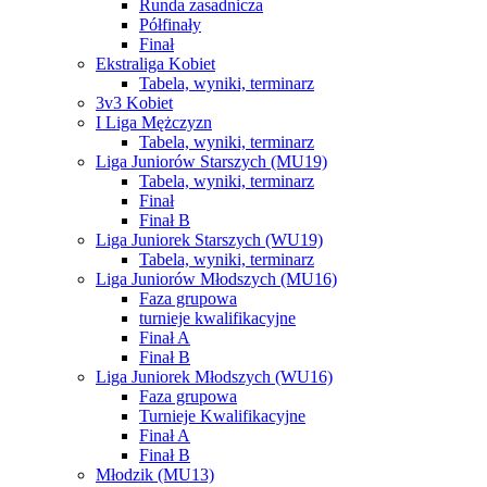
Runda zasadnicza
Półfinały
Finał
Ekstraliga Kobiet
Tabela, wyniki, terminarz
3v3 Kobiet
I Liga Mężczyzn
Tabela, wyniki, terminarz
Liga Juniorów Starszych (MU19)
Tabela, wyniki, terminarz
Finał
Finał B
Liga Juniorek Starszych (WU19)
Tabela, wyniki, terminarz
Liga Juniorów Młodszych (MU16)
Faza grupowa
turnieje kwalifikacyjne
Finał A
Finał B
Liga Juniorek Młodszych (WU16)
Faza grupowa
Turnieje Kwalifikacyjne
Finał A
Finał B
Młodzik (MU13)