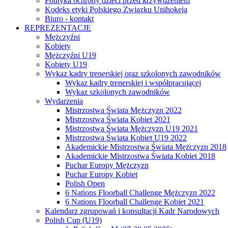
Polityka ochrony dzieci przed krzywdzeniem
Kodeks etyki Polskiego Związku Unihokeja
Biuro - kontakt
REPREZENTACJE
Mężczyźni
Kobiety
Mężczyźni U19
Kobiety U19
Wykaz kadry trenerskiej oraz szkolonych zawodników
Wykaz kadry trenerskiej i współpracującej
Wykaz szkolonych zawodników
Wydarzenia
Mistrzostwa Świata Mężczyzn 2022
Mistrzostwa Świata Kobiet 2021
Mistrzostwa Świata Mężczyzn U19 2021
Mistrzostwa Świata Kobiet U19 2022
Akademickie Mistrzostwa Świata Mężczyzn 2018
Akademickie Mistrzostwa Świata Kobiet 2018
Puchar Europy Mężczyzn
Puchar Europy Kobiet
Polish Open
6 Nations Floorball Challenge Mężczyzn 2022
6 Nations Floorball Challenge Kobiet 2021
Kalendarz zgrupowań i konsultacji Kadr Narodowych
Polish Cup (U19)