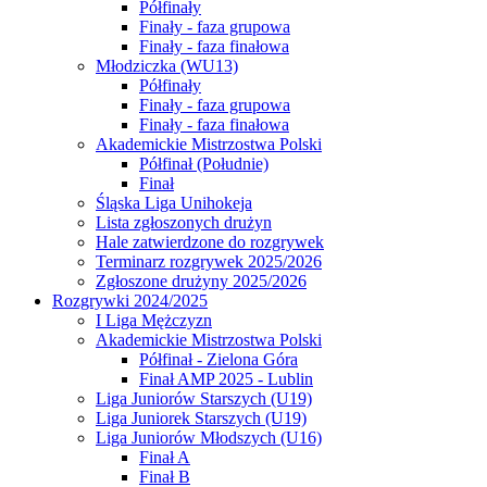
Półfinały
Finały - faza grupowa
Finały - faza finałowa
Młodziczka (WU13)
Półfinały
Finały - faza grupowa
Finały - faza finałowa
Akademickie Mistrzostwa Polski
Półfinał (Południe)
Finał
Śląska Liga Unihokeja
Lista zgłoszonych drużyn
Hale zatwierdzone do rozgrywek
Terminarz rozgrywek 2025/2026
Zgłoszone drużyny 2025/2026
Rozgrywki 2024/2025
I Liga Mężczyzn
Akademickie Mistrzostwa Polski
Półfinał - Zielona Góra
Finał AMP 2025 - Lublin
Liga Juniorów Starszych (U19)
Liga Juniorek Starszych (U19)
Liga Juniorów Młodszych (U16)
Finał A
Finał B