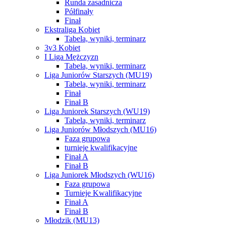
Runda zasadnicza
Półfinały
Finał
Ekstraliga Kobiet
Tabela, wyniki, terminarz
3v3 Kobiet
I Liga Mężczyzn
Tabela, wyniki, terminarz
Liga Juniorów Starszych (MU19)
Tabela, wyniki, terminarz
Finał
Finał B
Liga Juniorek Starszych (WU19)
Tabela, wyniki, terminarz
Liga Juniorów Młodszych (MU16)
Faza grupowa
turnieje kwalifikacyjne
Finał A
Finał B
Liga Juniorek Młodszych (WU16)
Faza grupowa
Turnieje Kwalifikacyjne
Finał A
Finał B
Młodzik (MU13)