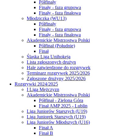
Półfinały
Finały - faza grupowa
Finały - faza finałowa
Młodziczka (WU13)
Półfinały
Finały - faza grupowa
Finały - faza finałowa
Akademickie Mistrzostwa Polski
Półfinał (Południe)
Finał
Śląska Liga Unihokeja
Lista zgłoszonych drużyn
Hale zatwierdzone do rozgrywek
Terminarz rozgrywek 2025/2026
Zgłoszone drużyny 2025/2026
Rozgrywki 2024/2025
I Liga Mężczyzn
Akademickie Mistrzostwa Polski
Półfinał - Zielona Góra
Finał AMP 2025 - Lublin
Liga Juniorów Starszych (U19)
Liga Juniorek Starszych (U19)
Liga Juniorów Młodszych (U16)
Finał A
Finał B