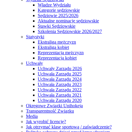
Władze Wydziału
Kategorie sędziowskie
Sędziowie 2025/2026
Aktualne nominacje sędziowskie
Stawki Sędziowskie
Szkolenia Sędziowskie 2026/2027
Statystyki
Ekstraliga mężczyzn
Ekstraliga kobiet
Reprezentacja mężczyzn
Reprezentacja kobiet
Uchwały
Uchwały Zarządu 2026
Uchwała Zarządu 2025
Uchwała Zarządu 2024
Uchwała Zarządu 2023
Uchwała Zarządu 2022
Uchwała Zarządu 2021
Uchwała Zarządu 2020
Okręgowe Związki Unihokeja
Transparentność Związku
Media
Jak wyrobić licencję?
Jak otrzymać klasę sportową / zaświadczenie?