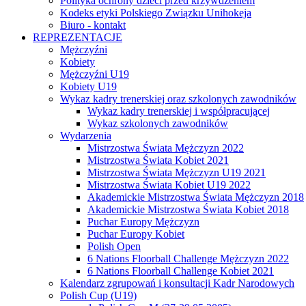
Polityka ochrony dzieci przed krzywdzeniem
Kodeks etyki Polskiego Związku Unihokeja
Biuro - kontakt
REPREZENTACJE
Mężczyźni
Kobiety
Mężczyźni U19
Kobiety U19
Wykaz kadry trenerskiej oraz szkolonych zawodników
Wykaz kadry trenerskiej i współpracującej
Wykaz szkolonych zawodników
Wydarzenia
Mistrzostwa Świata Mężczyzn 2022
Mistrzostwa Świata Kobiet 2021
Mistrzostwa Świata Mężczyzn U19 2021
Mistrzostwa Świata Kobiet U19 2022
Akademickie Mistrzostwa Świata Mężczyzn 2018
Akademickie Mistrzostwa Świata Kobiet 2018
Puchar Europy Mężczyzn
Puchar Europy Kobiet
Polish Open
6 Nations Floorball Challenge Mężczyzn 2022
6 Nations Floorball Challenge Kobiet 2021
Kalendarz zgrupowań i konsultacji Kadr Narodowych
Polish Cup (U19)