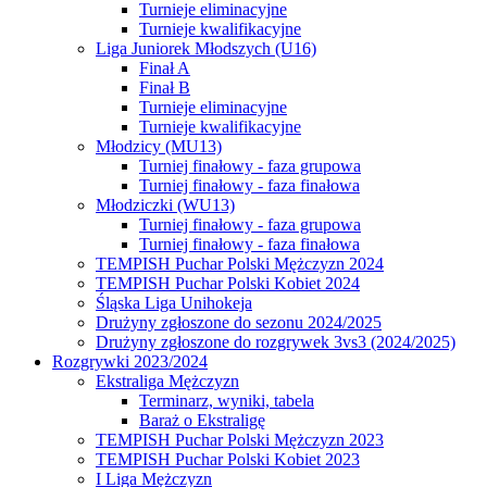
Turnieje eliminacyjne
Turnieje kwalifikacyjne
Liga Juniorek Młodszych (U16)
Finał A
Finał B
Turnieje eliminacyjne
Turnieje kwalifikacyjne
Młodzicy (MU13)
Turniej finałowy - faza grupowa
Turniej finałowy - faza finałowa
Młodziczki (WU13)
Turniej finałowy - faza grupowa
Turniej finałowy - faza finałowa
TEMPISH Puchar Polski Mężczyzn 2024
TEMPISH Puchar Polski Kobiet 2024
Śląska Liga Unihokeja
Drużyny zgłoszone do sezonu 2024/2025
Drużyny zgłoszone do rozgrywek 3vs3 (2024/2025)
Rozgrywki 2023/2024
Ekstraliga Mężczyzn
Terminarz, wyniki, tabela
Baraż o Ekstraligę
TEMPISH Puchar Polski Mężczyzn 2023
TEMPISH Puchar Polski Kobiet 2023
I Liga Mężczyzn