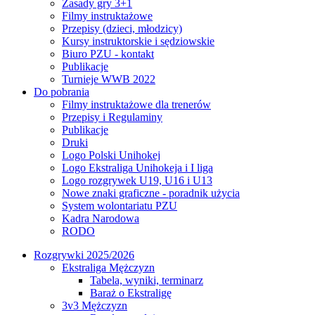
Zasady gry 3+1
Filmy instruktażowe
Przepisy (dzieci, młodzicy)
Kursy instruktorskie i sędziowskie
Biuro PZU - kontakt
Publikacje
Turnieje WWB 2022
Do pobrania
Filmy instruktażowe dla trenerów
Przepisy i Regulaminy
Publikacje
Druki
Logo Polski Unihokej
Logo Ekstraliga Unihokeja i I liga
Logo rozgrywek U19, U16 i U13
Nowe znaki graficzne - poradnik użycia
System wolontariatu PZU
Kadra Narodowa
RODO
Rozgrywki 2025/2026
Ekstraliga Mężczyzn
Tabela, wyniki, terminarz
Baraż o Ekstraligę
3v3 Mężczyzn