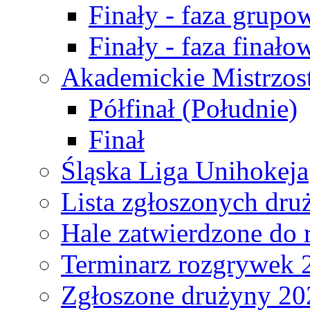
Finały - faza grupo
Finały - faza finało
Akademickie Mistrzos
Półfinał (Południe)
Finał
Śląska Liga Unihokeja
Lista zgłoszonych dru
Hale zatwierdzone do
Terminarz rozgrywek 
Zgłoszone drużyny 20