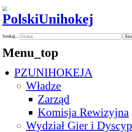
Szukaj...
Szu
Menu_top
PZUNIHOKEJA
Władze
Zarząd
Komisja Rewizyjna
Wydział Gier i Dyscyp