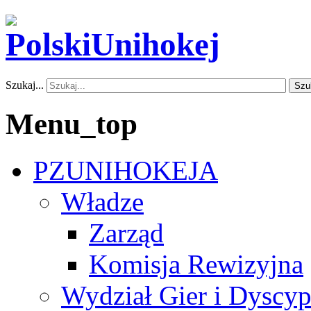
Szukaj...
Szu
Menu_top
PZUNIHOKEJA
Władze
Zarząd
Komisja Rewizyjna
Wydział Gier i Dyscyp