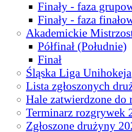
Finały - faza grupo
Finały - faza finało
Akademickie Mistrzos
Półfinał (Południe)
Finał
Śląska Liga Unihokeja
Lista zgłoszonych dru
Hale zatwierdzone do
Terminarz rozgrywek 
Zgłoszone drużyny 20