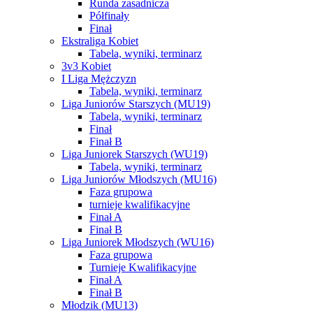
Runda zasadnicza
Półfinały
Finał
Ekstraliga Kobiet
Tabela, wyniki, terminarz
3v3 Kobiet
I Liga Mężczyzn
Tabela, wyniki, terminarz
Liga Juniorów Starszych (MU19)
Tabela, wyniki, terminarz
Finał
Finał B
Liga Juniorek Starszych (WU19)
Tabela, wyniki, terminarz
Liga Juniorów Młodszych (MU16)
Faza grupowa
turnieje kwalifikacyjne
Finał A
Finał B
Liga Juniorek Młodszych (WU16)
Faza grupowa
Turnieje Kwalifikacyjne
Finał A
Finał B
Młodzik (MU13)