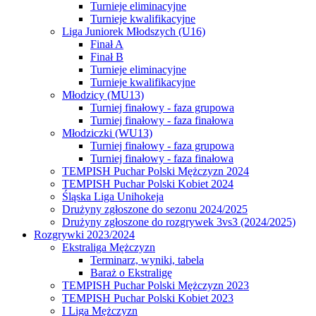
Turnieje eliminacyjne
Turnieje kwalifikacyjne
Liga Juniorek Młodszych (U16)
Finał A
Finał B
Turnieje eliminacyjne
Turnieje kwalifikacyjne
Młodzicy (MU13)
Turniej finałowy - faza grupowa
Turniej finałowy - faza finałowa
Młodziczki (WU13)
Turniej finałowy - faza grupowa
Turniej finałowy - faza finałowa
TEMPISH Puchar Polski Mężczyzn 2024
TEMPISH Puchar Polski Kobiet 2024
Śląska Liga Unihokeja
Drużyny zgłoszone do sezonu 2024/2025
Drużyny zgłoszone do rozgrywek 3vs3 (2024/2025)
Rozgrywki 2023/2024
Ekstraliga Mężczyzn
Terminarz, wyniki, tabela
Baraż o Ekstraligę
TEMPISH Puchar Polski Mężczyzn 2023
TEMPISH Puchar Polski Kobiet 2023
I Liga Mężczyzn