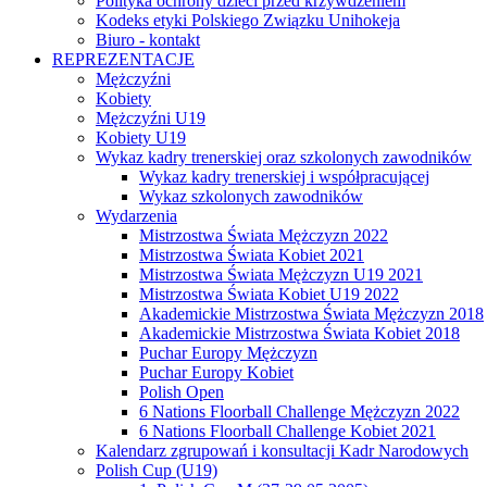
Polityka ochrony dzieci przed krzywdzeniem
Kodeks etyki Polskiego Związku Unihokeja
Biuro - kontakt
REPREZENTACJE
Mężczyźni
Kobiety
Mężczyźni U19
Kobiety U19
Wykaz kadry trenerskiej oraz szkolonych zawodników
Wykaz kadry trenerskiej i współpracującej
Wykaz szkolonych zawodników
Wydarzenia
Mistrzostwa Świata Mężczyzn 2022
Mistrzostwa Świata Kobiet 2021
Mistrzostwa Świata Mężczyzn U19 2021
Mistrzostwa Świata Kobiet U19 2022
Akademickie Mistrzostwa Świata Mężczyzn 2018
Akademickie Mistrzostwa Świata Kobiet 2018
Puchar Europy Mężczyzn
Puchar Europy Kobiet
Polish Open
6 Nations Floorball Challenge Mężczyzn 2022
6 Nations Floorball Challenge Kobiet 2021
Kalendarz zgrupowań i konsultacji Kadr Narodowych
Polish Cup (U19)