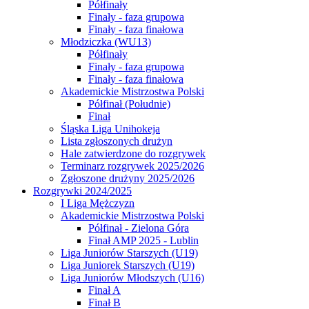
Półfinały
Finały - faza grupowa
Finały - faza finałowa
Młodziczka (WU13)
Półfinały
Finały - faza grupowa
Finały - faza finałowa
Akademickie Mistrzostwa Polski
Półfinał (Południe)
Finał
Śląska Liga Unihokeja
Lista zgłoszonych drużyn
Hale zatwierdzone do rozgrywek
Terminarz rozgrywek 2025/2026
Zgłoszone drużyny 2025/2026
Rozgrywki 2024/2025
I Liga Mężczyzn
Akademickie Mistrzostwa Polski
Półfinał - Zielona Góra
Finał AMP 2025 - Lublin
Liga Juniorów Starszych (U19)
Liga Juniorek Starszych (U19)
Liga Juniorów Młodszych (U16)
Finał A
Finał B