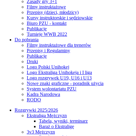
Zasady gry 3+1
Filmy instruktażowe
Przepisy (dzieci, młodzicy)
Kursy instruktorskie i sędziowskie
Biuro PZU - kontakt
Publikacje
Turnieje WWB 2022
Do pobrania
Filmy instruktażowe dla trenerów
Przepisy i Regulaminy
Publikacje
Druki
Logo Polski Unihokej
Logo Ekstraliga Unihokeja i I liga
Logo rozgrywek U19, U16 i U13
Nowe znaki graficzne - poradnik użycia
System wolontariatu PZU
Kadra Narodowa
RODO
Rozgrywki 2025/2026
Ekstraliga Mężczyzn
Tabela, wyniki, terminarz
Baraż o Ekstraligę
3v3 Mężczyzn