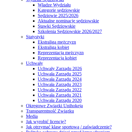
Władze Wydziału
Kategorie sędziowskie
Sędziowie 2025/2026
Aktualne nominacje sędziowskie
Stawki Sędziowskie
Szkolenia Sędziowskie 2026/2027
Statystyki
Ekstraliga mężczyzn
Ekstraliga kobiet
Reprezentacja mężczyzn
Reprezentacja kobiet
Uchwały
Uchwały Zarządu 2026
Uchwała Zarządu 2025
Uchwała Zarządu 2024
Uchwała Zarządu 2023
Uchwała Zarządu 2022
Uchwała Zarządu 2021
Uchwała Zarządu 2020
Okręgowe Związki Unihokeja
Transparentność Związku
Media
Jak wyrobić licencję?
Jak otrzymać klasę sportową / zaświadczenie?