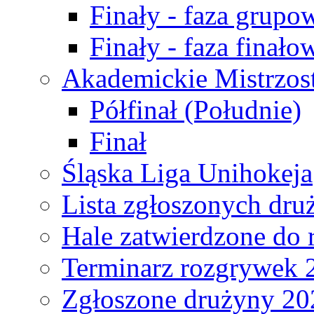
Finały - faza grupo
Finały - faza finało
Akademickie Mistrzos
Półfinał (Południe)
Finał
Śląska Liga Unihokeja
Lista zgłoszonych dru
Hale zatwierdzone do
Terminarz rozgrywek 
Zgłoszone drużyny 20