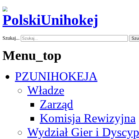
Szukaj...
Szu
Menu_top
PZUNIHOKEJA
Władze
Zarząd
Komisja Rewizyjna
Wydział Gier i Dyscyp