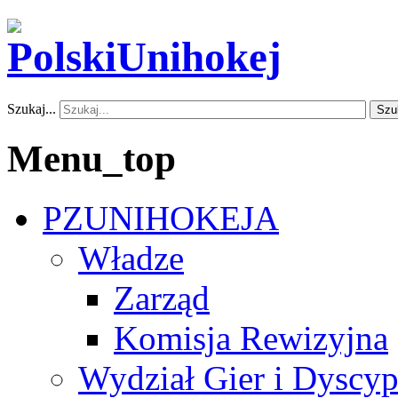
Szukaj...
Szu
Menu_top
PZUNIHOKEJA
Władze
Zarząd
Komisja Rewizyjna
Wydział Gier i Dyscyp