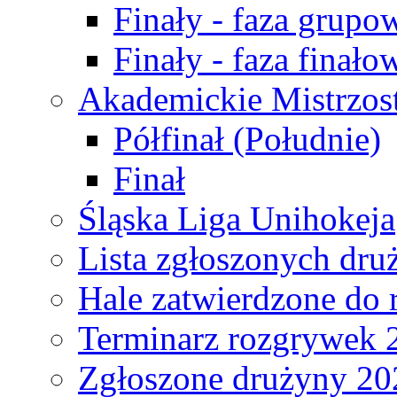
Finały - faza grupo
Finały - faza finało
Akademickie Mistrzos
Półfinał (Południe)
Finał
Śląska Liga Unihokeja
Lista zgłoszonych dru
Hale zatwierdzone do
Terminarz rozgrywek 
Zgłoszone drużyny 20