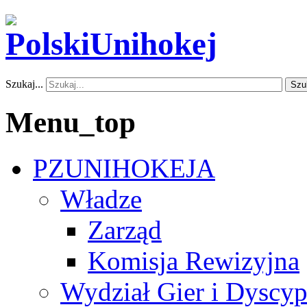
Szukaj...
Szu
Menu_top
PZUNIHOKEJA
Władze
Zarząd
Komisja Rewizyjna
Wydział Gier i Dyscyp