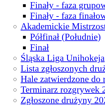
Finały - faza grupo
Finały - faza finało
Akademickie Mistrzos
Półfinał (Południe)
Finał
Śląska Liga Unihokeja
Lista zgłoszonych dru
Hale zatwierdzone do
Terminarz rozgrywek 
Zgłoszone drużyny 20