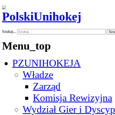
Szukaj...
Szu
Menu_top
PZUNIHOKEJA
Władze
Zarząd
Komisja Rewizyjna
Wydział Gier i Dyscyp