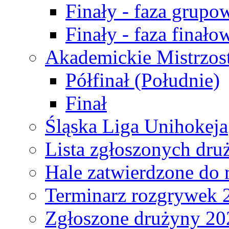
Finały - faza grupo
Finały - faza finało
Akademickie Mistrzos
Półfinał (Południe)
Finał
Śląska Liga Unihokeja
Lista zgłoszonych dru
Hale zatwierdzone do
Terminarz rozgrywek 
Zgłoszone drużyny 20