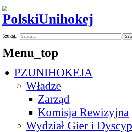
Szukaj...
Szu
Menu_top
PZUNIHOKEJA
Władze
Zarząd
Komisja Rewizyjna
Wydział Gier i Dyscyp