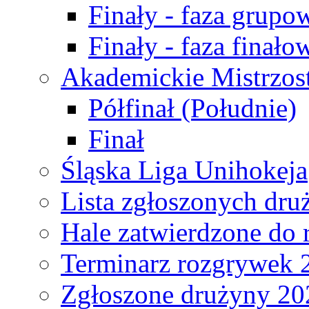
Finały - faza grupo
Finały - faza finało
Akademickie Mistrzos
Półfinał (Południe)
Finał
Śląska Liga Unihokeja
Lista zgłoszonych dru
Hale zatwierdzone do
Terminarz rozgrywek 
Zgłoszone drużyny 20