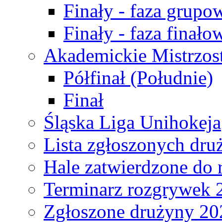
Finały - faza grupo
Finały - faza finało
Akademickie Mistrzos
Półfinał (Południe)
Finał
Śląska Liga Unihokeja
Lista zgłoszonych dru
Hale zatwierdzone do
Terminarz rozgrywek 
Zgłoszone drużyny 20