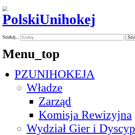
Szukaj...
Szu
Menu_top
PZUNIHOKEJA
Władze
Zarząd
Komisja Rewizyjna
Wydział Gier i Dyscyp