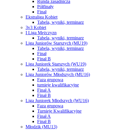
Runda zasadnicza
Półfinały
Finał
Ekstraliga Kobiet
Tabela, wyniki, terminarz
3v3 Kobiet
I Liga Mężczyzn
Tabela, wyniki, terminarz
Liga Juniorów Starszych (MU19)
Tabela, wyniki, terminarz
Finał
Finał B
Liga Juniorek Starszych (WU19)
Tabela, wyniki, terminarz
Liga Juniorów Młodszych (MU16)
Faza grupowa
turnieje kwalifikacyjne
Finał A
Finał B
Liga Juniorek Młodszych (WU16)
Faza grupowa
Turnieje Kwalifikacyjne
Finał A
Finał B
Młodzik (MU13)