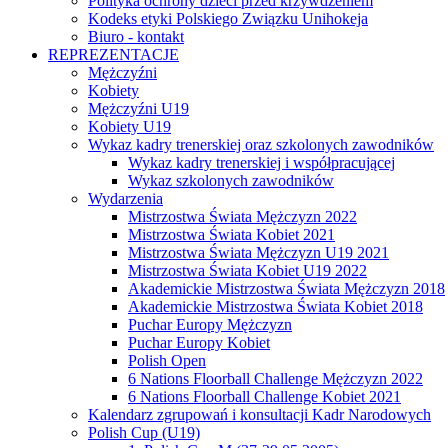
Polityka ochrony dzieci przed krzywdzeniem
Kodeks etyki Polskiego Związku Unihokeja
Biuro - kontakt
REPREZENTACJE
Mężczyźni
Kobiety
Mężczyźni U19
Kobiety U19
Wykaz kadry trenerskiej oraz szkolonych zawodników
Wykaz kadry trenerskiej i współpracującej
Wykaz szkolonych zawodników
Wydarzenia
Mistrzostwa Świata Mężczyzn 2022
Mistrzostwa Świata Kobiet 2021
Mistrzostwa Świata Mężczyzn U19 2021
Mistrzostwa Świata Kobiet U19 2022
Akademickie Mistrzostwa Świata Mężczyzn 2018
Akademickie Mistrzostwa Świata Kobiet 2018
Puchar Europy Mężczyzn
Puchar Europy Kobiet
Polish Open
6 Nations Floorball Challenge Mężczyzn 2022
6 Nations Floorball Challenge Kobiet 2021
Kalendarz zgrupowań i konsultacji Kadr Narodowych
Polish Cup (U19)