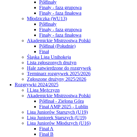
Półfinały
Finały - faza grupowa
Finały - faza finałowa
Młodziczka (WU13)
Półfinały
Finały - faza grupowa
Finały - faza finałowa
Akademickie Mistrzostwa Polski
Półfinał (Południe)
Finał
Śląska Liga Unihokeja
Lista zgłoszonych drużyn
Hale zatwierdzone do rozgrywek
Terminarz rozgrywek 2025/2026
Zgłoszone drużyny 2025/2026
Rozgrywki 2024/2025
I Liga Mężczyzn
Akademickie Mistrzostwa Polski
Półfinał - Zielona Góra
Finał AMP 2025 - Lublin
Liga Juniorów Starszych (U19)
Liga Juniorek Starszych (U19)
Liga Juniorów Młodszych (U16)
Finał A
Finał B