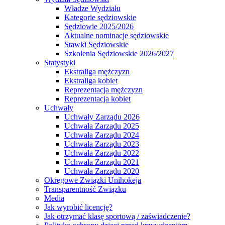
Władze Wydziału
Kategorie sędziowskie
Sędziowie 2025/2026
Aktualne nominacje sędziowskie
Stawki Sędziowskie
Szkolenia Sędziowskie 2026/2027
Statystyki
Ekstraliga mężczyzn
Ekstraliga kobiet
Reprezentacja mężczyzn
Reprezentacja kobiet
Uchwały
Uchwały Zarządu 2026
Uchwała Zarządu 2025
Uchwała Zarządu 2024
Uchwała Zarządu 2023
Uchwała Zarządu 2022
Uchwała Zarządu 2021
Uchwała Zarządu 2020
Okręgowe Związki Unihokeja
Transparentność Związku
Media
Jak wyrobić licencję?
Jak otrzymać klasę sportową / zaświadczenie?