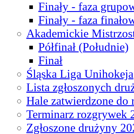
Finały - faza grupo
Finały - faza finało
Akademickie Mistrzos
Półfinał (Południe)
Finał
Śląska Liga Unihokeja
Lista zgłoszonych dru
Hale zatwierdzone do
Terminarz rozgrywek 
Zgłoszone drużyny 20