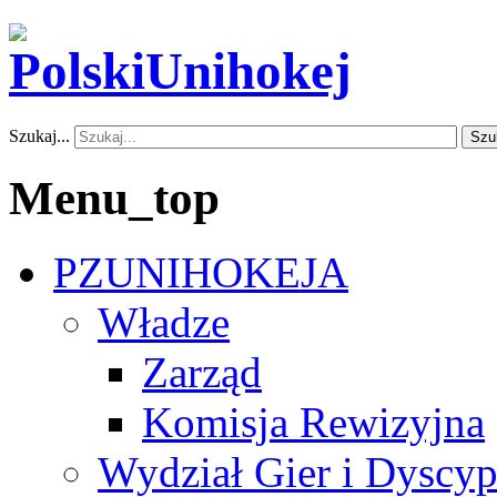
Szukaj...
Szu
Menu_top
PZUNIHOKEJA
Władze
Zarząd
Komisja Rewizyjna
Wydział Gier i Dyscyp