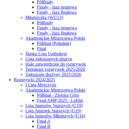
Półfinały
Finały - faza grupowa
Finały - faza finałowa
Młodziczka (WU13)
Półfinały
Finały - faza grupowa
Finały - faza finałowa
Akademickie Mistrzostwa Polski
Półfinał (Południe)
Finał
Śląska Liga Unihokeja
Lista zgłoszonych drużyn
Hale zatwierdzone do rozgrywek
Terminarz rozgrywek 2025/2026
Zgłoszone drużyny 2025/2026
Rozgrywki 2024/2025
I Liga Mężczyzn
Akademickie Mistrzostwa Polski
Półfinał - Zielona Góra
Finał AMP 2025 - Lublin
Liga Juniorów Starszych (U19)
Liga Juniorek Starszych (U19)
Liga Juniorów Młodszych (U16)
Finał A
Finał B