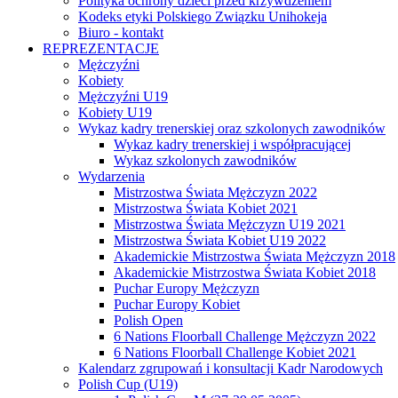
Polityka ochrony dzieci przed krzywdzeniem
Kodeks etyki Polskiego Związku Unihokeja
Biuro - kontakt
REPREZENTACJE
Mężczyźni
Kobiety
Mężczyźni U19
Kobiety U19
Wykaz kadry trenerskiej oraz szkolonych zawodników
Wykaz kadry trenerskiej i współpracującej
Wykaz szkolonych zawodników
Wydarzenia
Mistrzostwa Świata Mężczyzn 2022
Mistrzostwa Świata Kobiet 2021
Mistrzostwa Świata Mężczyzn U19 2021
Mistrzostwa Świata Kobiet U19 2022
Akademickie Mistrzostwa Świata Mężczyzn 2018
Akademickie Mistrzostwa Świata Kobiet 2018
Puchar Europy Mężczyzn
Puchar Europy Kobiet
Polish Open
6 Nations Floorball Challenge Mężczyzn 2022
6 Nations Floorball Challenge Kobiet 2021
Kalendarz zgrupowań i konsultacji Kadr Narodowych
Polish Cup (U19)