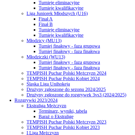
Turnieje eliminacyjne
Turnieje kwalifikacyjne
Liga Juniorek Młodszych (U16)
Finał A
Finał B
Turnieje eliminacyjne
Turnieje kwalifikacyjne
Młodzicy (MU13)
Turniej finałowy - faza grupowa
Turniej finałowy - faza finałowa
Młodziczki (WU13)
Turniej finałowy - faza grupowa
Turniej finałowy - faza finałowa
TEMPISH Puchar Polski Mężczyzn 2024
TEMPISH Puchar Polski Kobiet 2024
Śląska Liga Unihokeja
Drużyny zgłoszone do sezonu 2024/2025
Drużyny zgłoszone do rozgrywek 3vs3 (2024/2025)
Rozgrywki 2023/2024
Ekstraliga Mężczyzn
Terminarz, wyniki, tabela
Baraż o Ekstraligę
TEMPISH Puchar Polski Mężczyzn 2023
TEMPISH Puchar Polski Kobiet 2023
I Liga Mężczyzn