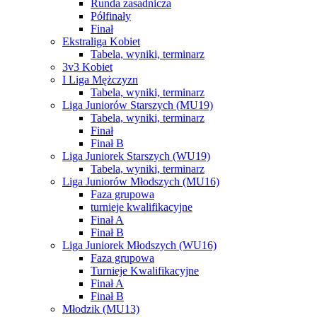
Runda zasadnicza
Półfinały
Finał
Ekstraliga Kobiet
Tabela, wyniki, terminarz
3v3 Kobiet
I Liga Mężczyzn
Tabela, wyniki, terminarz
Liga Juniorów Starszych (MU19)
Tabela, wyniki, terminarz
Finał
Finał B
Liga Juniorek Starszych (WU19)
Tabela, wyniki, terminarz
Liga Juniorów Młodszych (MU16)
Faza grupowa
turnieje kwalifikacyjne
Finał A
Finał B
Liga Juniorek Młodszych (WU16)
Faza grupowa
Turnieje Kwalifikacyjne
Finał A
Finał B
Młodzik (MU13)