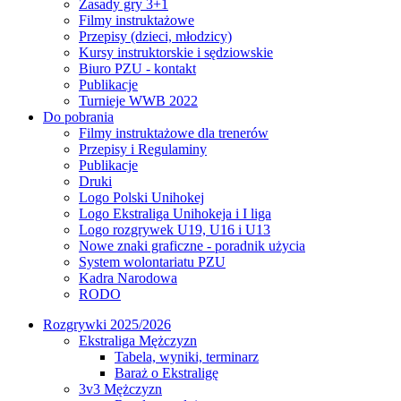
Zasady gry 3+1
Filmy instruktażowe
Przepisy (dzieci, młodzicy)
Kursy instruktorskie i sędziowskie
Biuro PZU - kontakt
Publikacje
Turnieje WWB 2022
Do pobrania
Filmy instruktażowe dla trenerów
Przepisy i Regulaminy
Publikacje
Druki
Logo Polski Unihokej
Logo Ekstraliga Unihokeja i I liga
Logo rozgrywek U19, U16 i U13
Nowe znaki graficzne - poradnik użycia
System wolontariatu PZU
Kadra Narodowa
RODO
Rozgrywki 2025/2026
Ekstraliga Mężczyzn
Tabela, wyniki, terminarz
Baraż o Ekstraligę
3v3 Mężczyzn