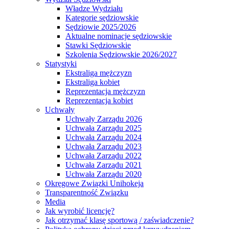
Władze Wydziału
Kategorie sędziowskie
Sędziowie 2025/2026
Aktualne nominacje sędziowskie
Stawki Sędziowskie
Szkolenia Sędziowskie 2026/2027
Statystyki
Ekstraliga mężczyzn
Ekstraliga kobiet
Reprezentacja mężczyzn
Reprezentacja kobiet
Uchwały
Uchwały Zarządu 2026
Uchwała Zarządu 2025
Uchwała Zarządu 2024
Uchwała Zarządu 2023
Uchwała Zarządu 2022
Uchwała Zarządu 2021
Uchwała Zarządu 2020
Okręgowe Związki Unihokeja
Transparentność Związku
Media
Jak wyrobić licencję?
Jak otrzymać klasę sportową / zaświadczenie?