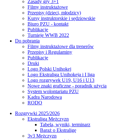
Zasady gry 3+1
Filmy instruktażowe
Przepisy (dzieci, młodzicy)
Kursy instruktorskie i sędziowskie
Biuro PZU - kontakt
Publikacje
Turnieje WWB 2022
Do pobrania
Filmy instruktażowe dla trenerów
Przepisy i Regulaminy
Publikacje
Druki
Logo Polski Unihokej
Logo Ekstraliga Unihokeja i I liga
Logo rozgrywek U19, U16 i U13
Nowe znaki graficzne - poradnik użycia
System wolontariatu PZU
Kadra Narodowa
RODO
Rozgrywki 2025/2026
Ekstraliga Mężczyzn
Tabela, wyniki, terminarz
Baraż o Ekstraligę
3v3 Mężczyzn