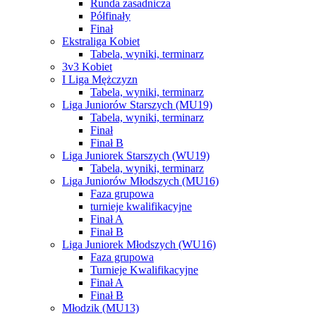
Runda zasadnicza
Półfinały
Finał
Ekstraliga Kobiet
Tabela, wyniki, terminarz
3v3 Kobiet
I Liga Mężczyzn
Tabela, wyniki, terminarz
Liga Juniorów Starszych (MU19)
Tabela, wyniki, terminarz
Finał
Finał B
Liga Juniorek Starszych (WU19)
Tabela, wyniki, terminarz
Liga Juniorów Młodszych (MU16)
Faza grupowa
turnieje kwalifikacyjne
Finał A
Finał B
Liga Juniorek Młodszych (WU16)
Faza grupowa
Turnieje Kwalifikacyjne
Finał A
Finał B
Młodzik (MU13)