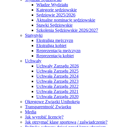
Władze Wydziału
Kategorie sędziowskie
Sędziowie 2025/2026
Aktualne nominacje sędziowskie
Stawki Sędziowskie
Szkolenia Sędziowskie 2026/2027
Statystyki
Ekstraliga mężczyzn
Ekstraliga kobiet
Reprezentacja mężczyzn
Reprezentacja kobiet
Uchwały
Uchwały Zarządu 2026
Uchwała Zarządu 2025
Uchwała Zarządu 2024
Uchwała Zarządu 2023
Uchwała Zarządu 2022
Uchwała Zarządu 2021
Uchwała Zarządu 2020
Okręgowe Związki Unihokeja
Transparentność Związku
Media
Jak wyrobić licencję?
Jak otrzymać klasę sportową / zaświadczenie?