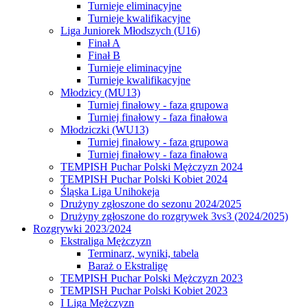
Turnieje eliminacyjne
Turnieje kwalifikacyjne
Liga Juniorek Młodszych (U16)
Finał A
Finał B
Turnieje eliminacyjne
Turnieje kwalifikacyjne
Młodzicy (MU13)
Turniej finałowy - faza grupowa
Turniej finałowy - faza finałowa
Młodziczki (WU13)
Turniej finałowy - faza grupowa
Turniej finałowy - faza finałowa
TEMPISH Puchar Polski Mężczyzn 2024
TEMPISH Puchar Polski Kobiet 2024
Śląska Liga Unihokeja
Drużyny zgłoszone do sezonu 2024/2025
Drużyny zgłoszone do rozgrywek 3vs3 (2024/2025)
Rozgrywki 2023/2024
Ekstraliga Mężczyzn
Terminarz, wyniki, tabela
Baraż o Ekstraligę
TEMPISH Puchar Polski Mężczyzn 2023
TEMPISH Puchar Polski Kobiet 2023
I Liga Mężczyzn