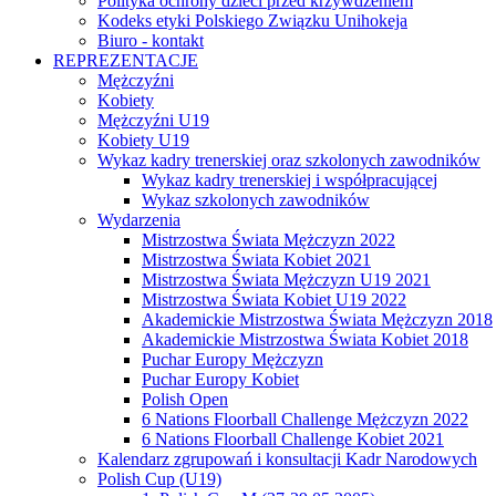
Polityka ochrony dzieci przed krzywdzeniem
Kodeks etyki Polskiego Związku Unihokeja
Biuro - kontakt
REPREZENTACJE
Mężczyźni
Kobiety
Mężczyźni U19
Kobiety U19
Wykaz kadry trenerskiej oraz szkolonych zawodników
Wykaz kadry trenerskiej i współpracującej
Wykaz szkolonych zawodników
Wydarzenia
Mistrzostwa Świata Mężczyzn 2022
Mistrzostwa Świata Kobiet 2021
Mistrzostwa Świata Mężczyzn U19 2021
Mistrzostwa Świata Kobiet U19 2022
Akademickie Mistrzostwa Świata Mężczyzn 2018
Akademickie Mistrzostwa Świata Kobiet 2018
Puchar Europy Mężczyzn
Puchar Europy Kobiet
Polish Open
6 Nations Floorball Challenge Mężczyzn 2022
6 Nations Floorball Challenge Kobiet 2021
Kalendarz zgrupowań i konsultacji Kadr Narodowych
Polish Cup (U19)