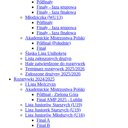
Półfinały
Finały - faza grupowa
Finały - faza finałowa
Młodziczka (WU13)
Półfinały
Finały - faza grupowa
Finały - faza finałowa
Akademickie Mistrzostwa Polski
Półfinał (Południe)
Finał
Śląska Liga Unihokeja
Lista zgłoszonych drużyn
Hale zatwierdzone do rozgrywek
Terminarz rozgrywek 2025/2026
Zgłoszone drużyny 2025/2026
Rozgrywki 2024/2025
I Liga Mężczyzn
Akademickie Mistrzostwa Polski
Półfinał - Zielona Góra
Finał AMP 2025 - Lublin
Liga Juniorów Starszych (U19)
Liga Juniorek Starszych (U19)
Liga Juniorów Młodszych (U16)
Finał A
Finał B