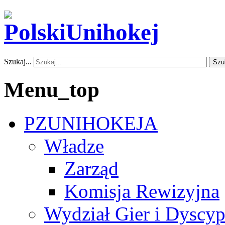
Szukaj...
Szu
Menu_top
PZUNIHOKEJA
Władze
Zarząd
Komisja Rewizyjna
Wydział Gier i Dyscyp