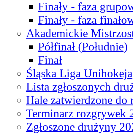
Finały - faza grupo
Finały - faza finało
Akademickie Mistrzos
Półfinał (Południe)
Finał
Śląska Liga Unihokeja
Lista zgłoszonych dru
Hale zatwierdzone do
Terminarz rozgrywek 
Zgłoszone drużyny 20