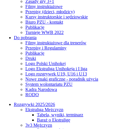
Zasady gry 3+1
Filmy instruktażowe
Przepisy (dzieci, młodzicy)
Kursy instruktorskie i sędziowskie
Biuro PZU - kontakt
Publikacje
Turnieje WWB 2022
Do pobrania
Filmy instruktażowe dla trenerów
Przepisy i Regulaminy
Publikacje
Druki
Logo Polski Unihokej
Logo Ekstraliga Unihokeja i I liga
Logo rozgrywek U19, U16 i U13
Nowe znaki graficzne - poradnik użycia
System wolontariatu PZU
Kadra Narodowa
RODO
Rozgrywki 2025/2026
Ekstraliga Mężczyzn
Tabela, wyniki, terminarz
Baraż o Ekstraligę
3v3 Mężczyzn