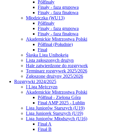
Półfinały
Finały - faza grupowa
Finały - faza finałowa
Młodziczka (WU13)
Półfinały
Finały - faza grupowa
Finały - faza finałowa
Akademickie Mistrzostwa Polski
Półfinał (Południe)
Finał
Śląska Liga Unihokeja
Lista zgłoszonych drużyn
Hale zatwierdzone do rozgrywek
Terminarz rozgrywek 2025/2026
Zgłoszone drużyny 2025/2026
Rozgrywki 2024/2025
I Liga Mężczyzn
Akademickie Mistrzostwa Polski
Półfinał - Zielona Góra
Finał AMP 2025 - Lublin
Liga Juniorów Starszych (U19)
Liga Juniorek Starszych (U19)
Liga Juniorów Młodszych (U16)
Finał A
Finał B