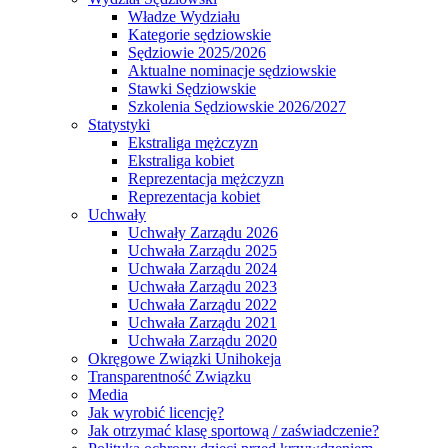
Władze Wydziału
Kategorie sędziowskie
Sędziowie 2025/2026
Aktualne nominacje sędziowskie
Stawki Sędziowskie
Szkolenia Sędziowskie 2026/2027
Statystyki
Ekstraliga mężczyzn
Ekstraliga kobiet
Reprezentacja mężczyzn
Reprezentacja kobiet
Uchwały
Uchwały Zarządu 2026
Uchwała Zarządu 2025
Uchwała Zarządu 2024
Uchwała Zarządu 2023
Uchwała Zarządu 2022
Uchwała Zarządu 2021
Uchwała Zarządu 2020
Okręgowe Związki Unihokeja
Transparentność Związku
Media
Jak wyrobić licencję?
Jak otrzymać klasę sportową / zaświadczenie?