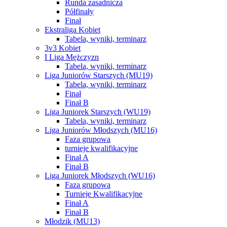
Runda zasadnicza
Półfinały
Finał
Ekstraliga Kobiet
Tabela, wyniki, terminarz
3v3 Kobiet
I Liga Mężczyzn
Tabela, wyniki, terminarz
Liga Juniorów Starszych (MU19)
Tabela, wyniki, terminarz
Finał
Finał B
Liga Juniorek Starszych (WU19)
Tabela, wyniki, terminarz
Liga Juniorów Młodszych (MU16)
Faza grupowa
turnieje kwalifikacyjne
Finał A
Finał B
Liga Juniorek Młodszych (WU16)
Faza grupowa
Turnieje Kwalifikacyjne
Finał A
Finał B
Młodzik (MU13)