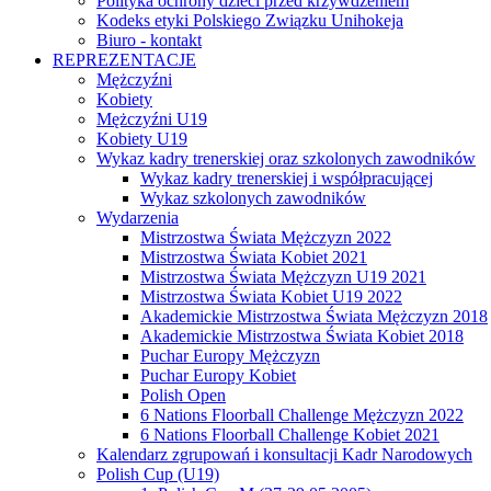
Polityka ochrony dzieci przed krzywdzeniem
Kodeks etyki Polskiego Związku Unihokeja
Biuro - kontakt
REPREZENTACJE
Mężczyźni
Kobiety
Mężczyźni U19
Kobiety U19
Wykaz kadry trenerskiej oraz szkolonych zawodników
Wykaz kadry trenerskiej i współpracującej
Wykaz szkolonych zawodników
Wydarzenia
Mistrzostwa Świata Mężczyzn 2022
Mistrzostwa Świata Kobiet 2021
Mistrzostwa Świata Mężczyzn U19 2021
Mistrzostwa Świata Kobiet U19 2022
Akademickie Mistrzostwa Świata Mężczyzn 2018
Akademickie Mistrzostwa Świata Kobiet 2018
Puchar Europy Mężczyzn
Puchar Europy Kobiet
Polish Open
6 Nations Floorball Challenge Mężczyzn 2022
6 Nations Floorball Challenge Kobiet 2021
Kalendarz zgrupowań i konsultacji Kadr Narodowych
Polish Cup (U19)