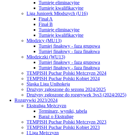
Turnieje eliminacyjne
Turnieje kwalifikacyjne
Liga Juniorek Młodszych (U16)
Finał A
Finał B
Turnieje eliminacyjne
Turnieje kwalifikacyjne
Młodzicy (MU13)
Turniej finałowy - faza grupowa
Turniej finałowy - faza finałowa
Młodziczki (WU13)
Turniej finałowy - faza grupowa
Turniej finałowy - faza finałowa
TEMPISH Puchar Polski Mężczyzn 2024
TEMPISH Puchar Polski Kobiet 2024
Śląska Liga Unihokeja
Drużyny zgłoszone do sezonu 2024/2025
Drużyny zgłoszone do rozgrywek 3vs3 (2024/2025)
Rozgrywki 2023/2024
Ekstraliga Mężczyzn
Terminarz, wyniki, tabela
Baraż o Ekstraligę
TEMPISH Puchar Polski Mężczyzn 2023
TEMPISH Puchar Polski Kobiet 2023
I Liga Mężczyzn