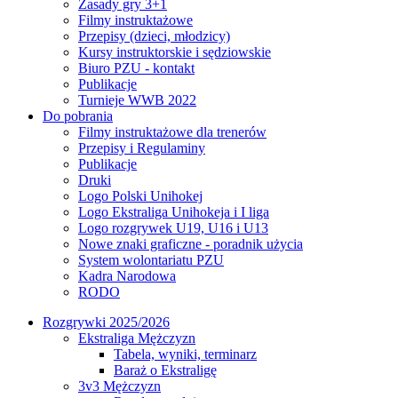
Zasady gry 3+1
Filmy instruktażowe
Przepisy (dzieci, młodzicy)
Kursy instruktorskie i sędziowskie
Biuro PZU - kontakt
Publikacje
Turnieje WWB 2022
Do pobrania
Filmy instruktażowe dla trenerów
Przepisy i Regulaminy
Publikacje
Druki
Logo Polski Unihokej
Logo Ekstraliga Unihokeja i I liga
Logo rozgrywek U19, U16 i U13
Nowe znaki graficzne - poradnik użycia
System wolontariatu PZU
Kadra Narodowa
RODO
Rozgrywki 2025/2026
Ekstraliga Mężczyzn
Tabela, wyniki, terminarz
Baraż o Ekstraligę
3v3 Mężczyzn