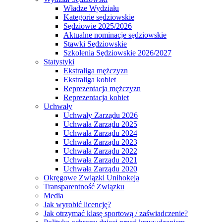
Władze Wydziału
Kategorie sędziowskie
Sędziowie 2025/2026
Aktualne nominacje sędziowskie
Stawki Sędziowskie
Szkolenia Sędziowskie 2026/2027
Statystyki
Ekstraliga mężczyzn
Ekstraliga kobiet
Reprezentacja mężczyzn
Reprezentacja kobiet
Uchwały
Uchwały Zarządu 2026
Uchwała Zarządu 2025
Uchwała Zarządu 2024
Uchwała Zarządu 2023
Uchwała Zarządu 2022
Uchwała Zarządu 2021
Uchwała Zarządu 2020
Okręgowe Związki Unihokeja
Transparentność Związku
Media
Jak wyrobić licencję?
Jak otrzymać klasę sportową / zaświadczenie?