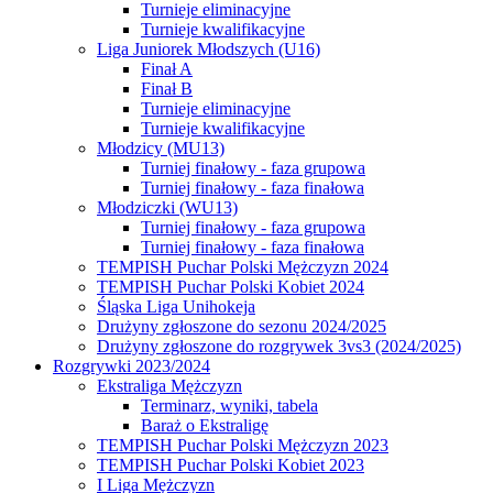
Turnieje eliminacyjne
Turnieje kwalifikacyjne
Liga Juniorek Młodszych (U16)
Finał A
Finał B
Turnieje eliminacyjne
Turnieje kwalifikacyjne
Młodzicy (MU13)
Turniej finałowy - faza grupowa
Turniej finałowy - faza finałowa
Młodziczki (WU13)
Turniej finałowy - faza grupowa
Turniej finałowy - faza finałowa
TEMPISH Puchar Polski Mężczyzn 2024
TEMPISH Puchar Polski Kobiet 2024
Śląska Liga Unihokeja
Drużyny zgłoszone do sezonu 2024/2025
Drużyny zgłoszone do rozgrywek 3vs3 (2024/2025)
Rozgrywki 2023/2024
Ekstraliga Mężczyzn
Terminarz, wyniki, tabela
Baraż o Ekstraligę
TEMPISH Puchar Polski Mężczyzn 2023
TEMPISH Puchar Polski Kobiet 2023
I Liga Mężczyzn