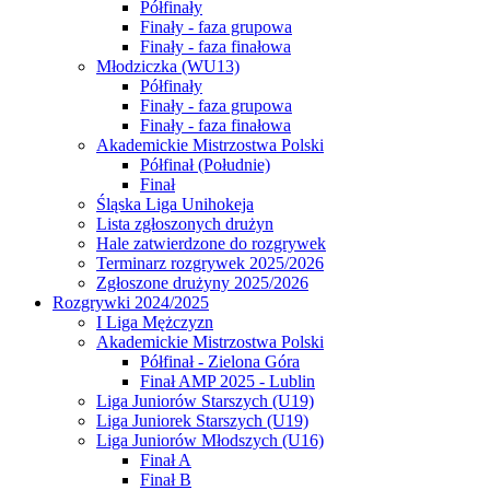
Półfinały
Finały - faza grupowa
Finały - faza finałowa
Młodziczka (WU13)
Półfinały
Finały - faza grupowa
Finały - faza finałowa
Akademickie Mistrzostwa Polski
Półfinał (Południe)
Finał
Śląska Liga Unihokeja
Lista zgłoszonych drużyn
Hale zatwierdzone do rozgrywek
Terminarz rozgrywek 2025/2026
Zgłoszone drużyny 2025/2026
Rozgrywki 2024/2025
I Liga Mężczyzn
Akademickie Mistrzostwa Polski
Półfinał - Zielona Góra
Finał AMP 2025 - Lublin
Liga Juniorów Starszych (U19)
Liga Juniorek Starszych (U19)
Liga Juniorów Młodszych (U16)
Finał A
Finał B