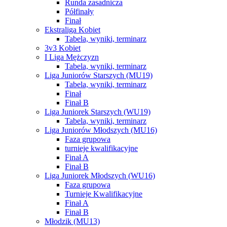
Runda zasadnicza
Półfinały
Finał
Ekstraliga Kobiet
Tabela, wyniki, terminarz
3v3 Kobiet
I Liga Mężczyzn
Tabela, wyniki, terminarz
Liga Juniorów Starszych (MU19)
Tabela, wyniki, terminarz
Finał
Finał B
Liga Juniorek Starszych (WU19)
Tabela, wyniki, terminarz
Liga Juniorów Młodszych (MU16)
Faza grupowa
turnieje kwalifikacyjne
Finał A
Finał B
Liga Juniorek Młodszych (WU16)
Faza grupowa
Turnieje Kwalifikacyjne
Finał A
Finał B
Młodzik (MU13)