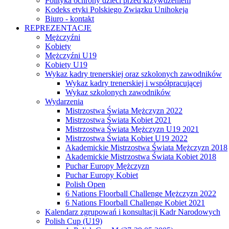
Polityka ochrony dzieci przed krzywdzeniem
Kodeks etyki Polskiego Związku Unihokeja
Biuro - kontakt
REPREZENTACJE
Mężczyźni
Kobiety
Mężczyźni U19
Kobiety U19
Wykaz kadry trenerskiej oraz szkolonych zawodników
Wykaz kadry trenerskiej i współpracującej
Wykaz szkolonych zawodników
Wydarzenia
Mistrzostwa Świata Mężczyzn 2022
Mistrzostwa Świata Kobiet 2021
Mistrzostwa Świata Mężczyzn U19 2021
Mistrzostwa Świata Kobiet U19 2022
Akademickie Mistrzostwa Świata Mężczyzn 2018
Akademickie Mistrzostwa Świata Kobiet 2018
Puchar Europy Mężczyzn
Puchar Europy Kobiet
Polish Open
6 Nations Floorball Challenge Mężczyzn 2022
6 Nations Floorball Challenge Kobiet 2021
Kalendarz zgrupowań i konsultacji Kadr Narodowych
Polish Cup (U19)