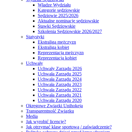
Władze Wydziału
Kategorie sędziowskie
Sędziowie 2025/2026
Aktualne nominacje sędziowskie
Stawki Sędziowskie
Szkolenia Sędziowskie 2026/2027
Statystyki
Ekstraliga mężczyzn
Ekstraliga kobiet
Reprezentacja mężczyzn
Reprezentacja kobiet
Uchwały
Uchwały Zarządu 2026
Uchwała Zarządu 2025
Uchwała Zarządu 2024
Uchwała Zarządu 2023
Uchwała Zarządu 2022
Uchwała Zarządu 2021
Uchwała Zarządu 2020
Okręgowe Związki Unihokeja
Transparentność Związku
Media
Jak wyrobić licencję?
Jak otrzymać klasę sportową / zaświadczenie?