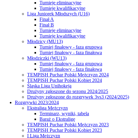
Turnieje eliminacyjne
Turnieje kwalifikacyjne
Liga Juniorek Młodszych (U16)
Finał A
Finał B
Turnieje eliminacyjne
Turnieje kwalifikacyjne
Młodzicy (MU13)
Turniej finałowy - faza grupowa
Turniej finałowy - faza finałowa
Młodziczki (WU13)
Turniej finałowy - faza grupowa
Turniej finałowy - faza finałowa
TEMPISH Puchar Polski Mężczyzn 2024
TEMPISH Puchar Polski Kobiet 2024
Śląska Liga Unihokeja
Drużyny zgłoszone do sezonu 2024/2025
Drużyny zgłoszone do rozgrywek 3vs3 (2024/2025)
Rozgrywki 2023/2024
Ekstraliga Mężczyzn
Terminarz, wyniki, tabela
Baraż o Ekstraligę
TEMPISH Puchar Polski Mężczyzn 2023
TEMPISH Puchar Polski Kobiet 2023
I Liga Mężczyzn