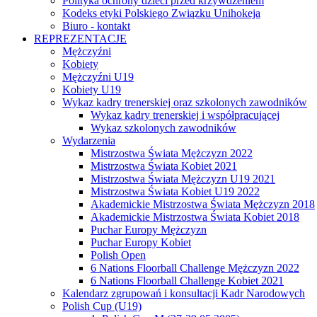
Polityka ochrony dzieci przed krzywdzeniem
Kodeks etyki Polskiego Związku Unihokeja
Biuro - kontakt
REPREZENTACJE
Mężczyźni
Kobiety
Mężczyźni U19
Kobiety U19
Wykaz kadry trenerskiej oraz szkolonych zawodników
Wykaz kadry trenerskiej i współpracującej
Wykaz szkolonych zawodników
Wydarzenia
Mistrzostwa Świata Mężczyzn 2022
Mistrzostwa Świata Kobiet 2021
Mistrzostwa Świata Mężczyzn U19 2021
Mistrzostwa Świata Kobiet U19 2022
Akademickie Mistrzostwa Świata Mężczyzn 2018
Akademickie Mistrzostwa Świata Kobiet 2018
Puchar Europy Mężczyzn
Puchar Europy Kobiet
Polish Open
6 Nations Floorball Challenge Mężczyzn 2022
6 Nations Floorball Challenge Kobiet 2021
Kalendarz zgrupowań i konsultacji Kadr Narodowych
Polish Cup (U19)