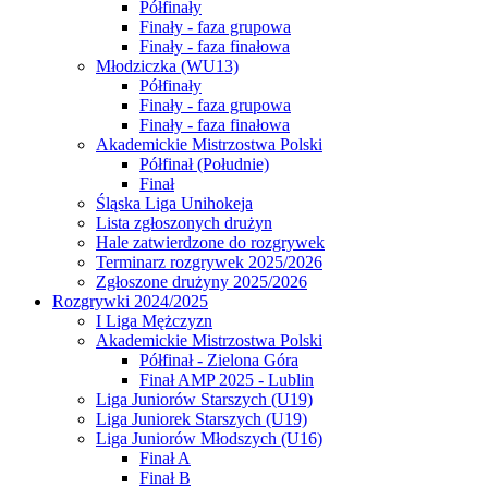
Półfinały
Finały - faza grupowa
Finały - faza finałowa
Młodziczka (WU13)
Półfinały
Finały - faza grupowa
Finały - faza finałowa
Akademickie Mistrzostwa Polski
Półfinał (Południe)
Finał
Śląska Liga Unihokeja
Lista zgłoszonych drużyn
Hale zatwierdzone do rozgrywek
Terminarz rozgrywek 2025/2026
Zgłoszone drużyny 2025/2026
Rozgrywki 2024/2025
I Liga Mężczyzn
Akademickie Mistrzostwa Polski
Półfinał - Zielona Góra
Finał AMP 2025 - Lublin
Liga Juniorów Starszych (U19)
Liga Juniorek Starszych (U19)
Liga Juniorów Młodszych (U16)
Finał A
Finał B