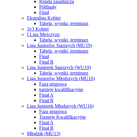
Runda zasadnicza
Półfinały
Finał
Ekstraliga Kobiet
Tabela, wyniki, terminarz
3v3 Kobiet
I Liga Mężczyzn
Tabela, wyniki, terminarz
Liga Juniorów Starszych (MU19)
Tabela, wyniki, terminarz
Finał
Finał B
Liga Juniorek Starszych (WU19)
Tabela, wyniki, terminarz
Liga Juniorów Młodszych (MU16)
Faza grupowa
turnieje kwalifikacyjne
Finał A
Finał B
Liga Juniorek Młodszych (WU16)
Faza grupowa
Turnieje Kwalifikacyjne
Finał A
Finał B
Młodzik (MU13)