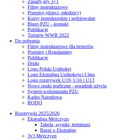
Zasady gry 3+1
Filmy instruktażowe
Przepisy (dzieci, młodzicy)
Kursy instruktorskie i sędziowskie
Biuro PZU - kontakt
Publikacje
Turnieje WWB 2022
Do pobrania
Filmy instruktażowe dla trenerów
Przepisy i Regulaminy
Publikacje
Druki
Logo Polski Unihokej
Logo Ekstraliga Unihokeja i I liga
Logo rozgrywek U19, U16 i U13
Nowe znaki graficzne - poradnik użycia
System wolontariatu PZU
Kadra Narodowa
RODO
Rozgrywki 2025/2026
Ekstraliga Mężczyzn
Tabela, wyniki, terminarz
Baraż o Ekstraligę
3v3 Mężczyzn