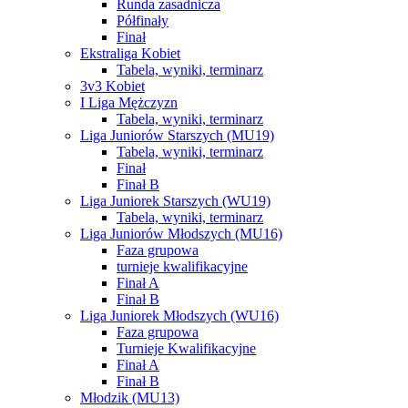
Runda zasadnicza
Półfinały
Finał
Ekstraliga Kobiet
Tabela, wyniki, terminarz
3v3 Kobiet
I Liga Mężczyzn
Tabela, wyniki, terminarz
Liga Juniorów Starszych (MU19)
Tabela, wyniki, terminarz
Finał
Finał B
Liga Juniorek Starszych (WU19)
Tabela, wyniki, terminarz
Liga Juniorów Młodszych (MU16)
Faza grupowa
turnieje kwalifikacyjne
Finał A
Finał B
Liga Juniorek Młodszych (WU16)
Faza grupowa
Turnieje Kwalifikacyjne
Finał A
Finał B
Młodzik (MU13)