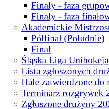
Finały - faza grupo
Finały - faza finało
Akademickie Mistrzos
Półfinał (Południe)
Finał
Śląska Liga Unihokeja
Lista zgłoszonych dru
Hale zatwierdzone do
Terminarz rozgrywek 
Zgłoszone drużyny 20