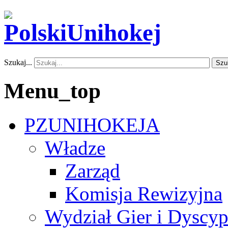
Szukaj...
Szu
Menu_top
PZUNIHOKEJA
Władze
Zarząd
Komisja Rewizyjna
Wydział Gier i Dyscyp