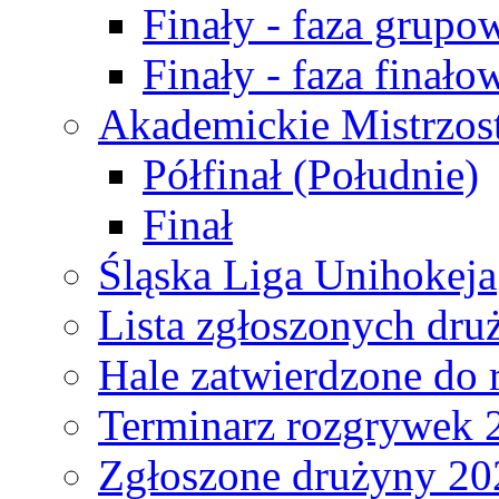
Finały - faza grupo
Finały - faza finało
Akademickie Mistrzos
Półfinał (Południe)
Finał
Śląska Liga Unihokeja
Lista zgłoszonych dru
Hale zatwierdzone do
Terminarz rozgrywek 
Zgłoszone drużyny 20