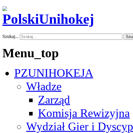
Szukaj...
Szu
Menu_top
PZUNIHOKEJA
Władze
Zarząd
Komisja Rewizyjna
Wydział Gier i Dyscyp