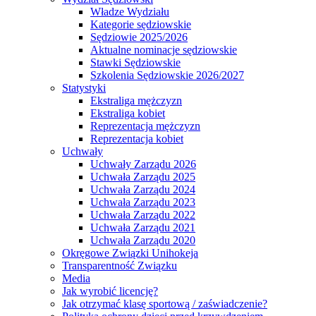
Władze Wydziału
Kategorie sędziowskie
Sędziowie 2025/2026
Aktualne nominacje sędziowskie
Stawki Sędziowskie
Szkolenia Sędziowskie 2026/2027
Statystyki
Ekstraliga mężczyzn
Ekstraliga kobiet
Reprezentacja mężczyzn
Reprezentacja kobiet
Uchwały
Uchwały Zarządu 2026
Uchwała Zarządu 2025
Uchwała Zarządu 2024
Uchwała Zarządu 2023
Uchwała Zarządu 2022
Uchwała Zarządu 2021
Uchwała Zarządu 2020
Okręgowe Związki Unihokeja
Transparentność Związku
Media
Jak wyrobić licencję?
Jak otrzymać klasę sportową / zaświadczenie?