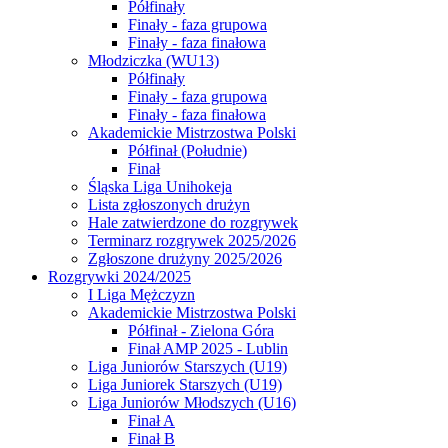
Półfinały
Finały - faza grupowa
Finały - faza finałowa
Młodziczka (WU13)
Półfinały
Finały - faza grupowa
Finały - faza finałowa
Akademickie Mistrzostwa Polski
Półfinał (Południe)
Finał
Śląska Liga Unihokeja
Lista zgłoszonych drużyn
Hale zatwierdzone do rozgrywek
Terminarz rozgrywek 2025/2026
Zgłoszone drużyny 2025/2026
Rozgrywki 2024/2025
I Liga Mężczyzn
Akademickie Mistrzostwa Polski
Półfinał - Zielona Góra
Finał AMP 2025 - Lublin
Liga Juniorów Starszych (U19)
Liga Juniorek Starszych (U19)
Liga Juniorów Młodszych (U16)
Finał A
Finał B