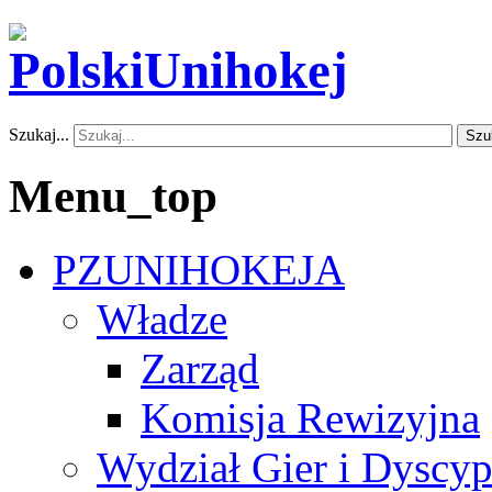
Szukaj...
Szu
Menu_top
PZUNIHOKEJA
Władze
Zarząd
Komisja Rewizyjna
Wydział Gier i Dyscyp