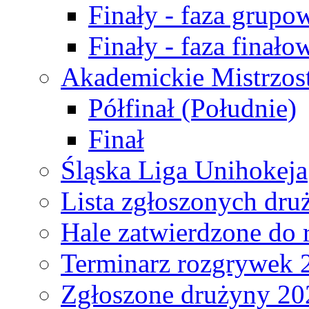
Finały - faza grupo
Finały - faza finało
Akademickie Mistrzos
Półfinał (Południe)
Finał
Śląska Liga Unihokeja
Lista zgłoszonych dru
Hale zatwierdzone do
Terminarz rozgrywek 
Zgłoszone drużyny 20