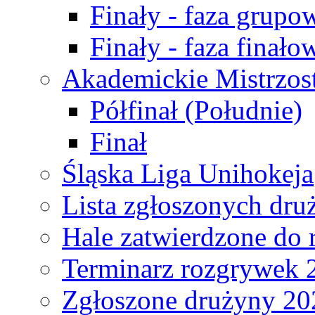
Finały - faza grupo
Finały - faza finało
Akademickie Mistrzos
Półfinał (Południe)
Finał
Śląska Liga Unihokeja
Lista zgłoszonych dru
Hale zatwierdzone do
Terminarz rozgrywek 
Zgłoszone drużyny 20