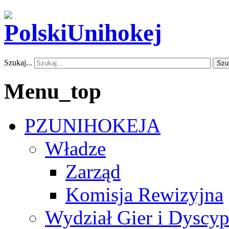
Szukaj...
Szu
Menu_top
PZUNIHOKEJA
Władze
Zarząd
Komisja Rewizyjna
Wydział Gier i Dyscyp