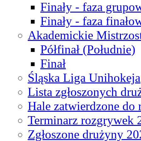
Finały - faza grupo
Finały - faza finało
Akademickie Mistrzos
Półfinał (Południe)
Finał
Śląska Liga Unihokeja
Lista zgłoszonych dru
Hale zatwierdzone do
Terminarz rozgrywek 
Zgłoszone drużyny 20