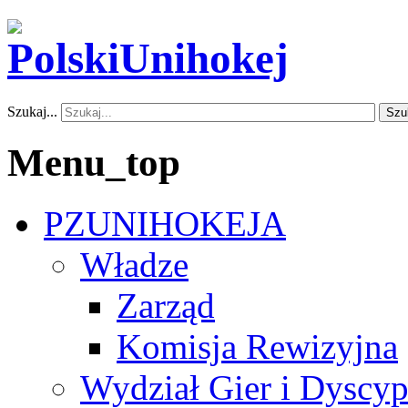
Szukaj...
Szu
Menu_top
PZUNIHOKEJA
Władze
Zarząd
Komisja Rewizyjna
Wydział Gier i Dyscyp