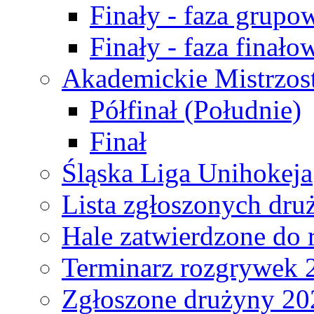
Finały - faza grupo
Finały - faza finało
Akademickie Mistrzos
Półfinał (Południe)
Finał
Śląska Liga Unihokeja
Lista zgłoszonych dru
Hale zatwierdzone do
Terminarz rozgrywek 
Zgłoszone drużyny 20