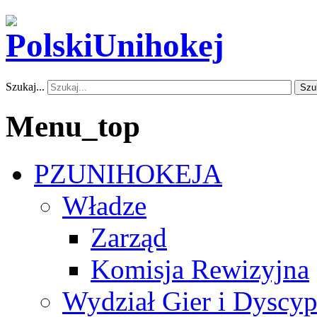
Szukaj...
Szu
Menu_top
PZUNIHOKEJA
Władze
Zarząd
Komisja Rewizyjna
Wydział Gier i Dyscyp