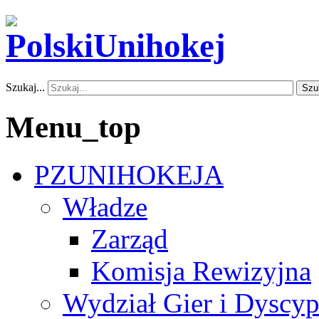
Szukaj...
Szu
Menu_top
PZUNIHOKEJA
Władze
Zarząd
Komisja Rewizyjna
Wydział Gier i Dyscyp