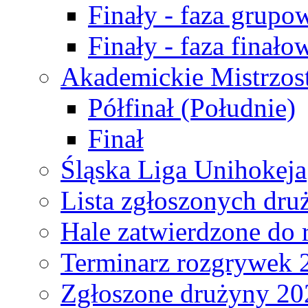
Finały - faza grupo
Finały - faza finało
Akademickie Mistrzos
Półfinał (Południe)
Finał
Śląska Liga Unihokeja
Lista zgłoszonych dru
Hale zatwierdzone do
Terminarz rozgrywek 
Zgłoszone drużyny 20