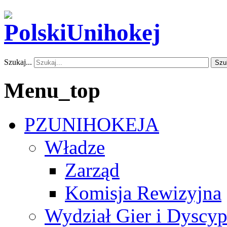
Szukaj...
Szu
Menu_top
PZUNIHOKEJA
Władze
Zarząd
Komisja Rewizyjna
Wydział Gier i Dyscyp