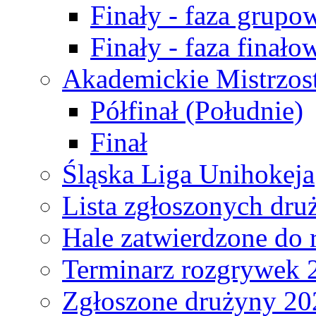
Finały - faza grupo
Finały - faza finało
Akademickie Mistrzos
Półfinał (Południe)
Finał
Śląska Liga Unihokeja
Lista zgłoszonych dru
Hale zatwierdzone do
Terminarz rozgrywek 
Zgłoszone drużyny 20