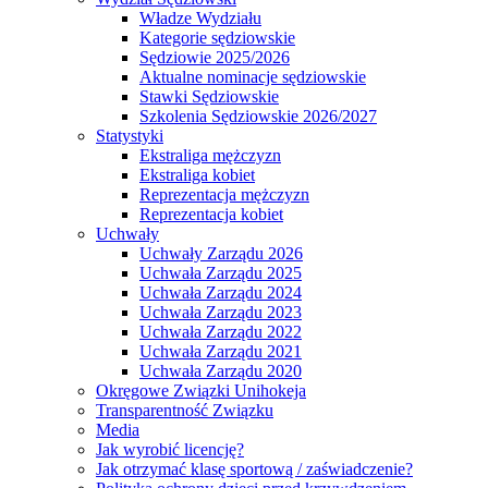
Władze Wydziału
Kategorie sędziowskie
Sędziowie 2025/2026
Aktualne nominacje sędziowskie
Stawki Sędziowskie
Szkolenia Sędziowskie 2026/2027
Statystyki
Ekstraliga mężczyzn
Ekstraliga kobiet
Reprezentacja mężczyzn
Reprezentacja kobiet
Uchwały
Uchwały Zarządu 2026
Uchwała Zarządu 2025
Uchwała Zarządu 2024
Uchwała Zarządu 2023
Uchwała Zarządu 2022
Uchwała Zarządu 2021
Uchwała Zarządu 2020
Okręgowe Związki Unihokeja
Transparentność Związku
Media
Jak wyrobić licencję?
Jak otrzymać klasę sportową / zaświadczenie?