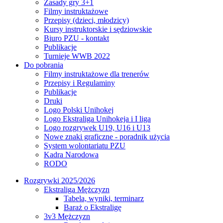
Zasady gry 3+1
Filmy instruktażowe
Przepisy (dzieci, młodzicy)
Kursy instruktorskie i sędziowskie
Biuro PZU - kontakt
Publikacje
Turnieje WWB 2022
Do pobrania
Filmy instruktażowe dla trenerów
Przepisy i Regulaminy
Publikacje
Druki
Logo Polski Unihokej
Logo Ekstraliga Unihokeja i I liga
Logo rozgrywek U19, U16 i U13
Nowe znaki graficzne - poradnik użycia
System wolontariatu PZU
Kadra Narodowa
RODO
Rozgrywki 2025/2026
Ekstraliga Mężczyzn
Tabela, wyniki, terminarz
Baraż o Ekstraligę
3v3 Mężczyzn