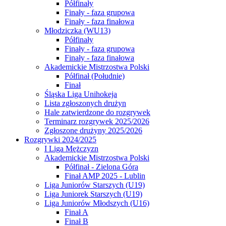
Półfinały
Finały - faza grupowa
Finały - faza finałowa
Młodziczka (WU13)
Półfinały
Finały - faza grupowa
Finały - faza finałowa
Akademickie Mistrzostwa Polski
Półfinał (Południe)
Finał
Śląska Liga Unihokeja
Lista zgłoszonych drużyn
Hale zatwierdzone do rozgrywek
Terminarz rozgrywek 2025/2026
Zgłoszone drużyny 2025/2026
Rozgrywki 2024/2025
I Liga Mężczyzn
Akademickie Mistrzostwa Polski
Półfinał - Zielona Góra
Finał AMP 2025 - Lublin
Liga Juniorów Starszych (U19)
Liga Juniorek Starszych (U19)
Liga Juniorów Młodszych (U16)
Finał A
Finał B