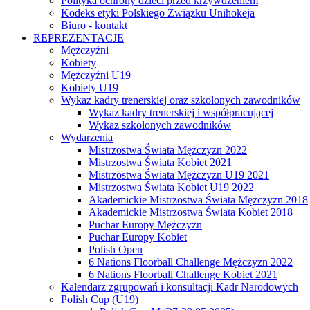
Polityka ochrony dzieci przed krzywdzeniem
Kodeks etyki Polskiego Związku Unihokeja
Biuro - kontakt
REPREZENTACJE
Mężczyźni
Kobiety
Mężczyźni U19
Kobiety U19
Wykaz kadry trenerskiej oraz szkolonych zawodników
Wykaz kadry trenerskiej i współpracującej
Wykaz szkolonych zawodników
Wydarzenia
Mistrzostwa Świata Mężczyzn 2022
Mistrzostwa Świata Kobiet 2021
Mistrzostwa Świata Mężczyzn U19 2021
Mistrzostwa Świata Kobiet U19 2022
Akademickie Mistrzostwa Świata Mężczyzn 2018
Akademickie Mistrzostwa Świata Kobiet 2018
Puchar Europy Mężczyzn
Puchar Europy Kobiet
Polish Open
6 Nations Floorball Challenge Mężczyzn 2022
6 Nations Floorball Challenge Kobiet 2021
Kalendarz zgrupowań i konsultacji Kadr Narodowych
Polish Cup (U19)