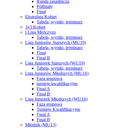
Runda zasadnicza
Półfinały
Finał
Ekstraliga Kobiet
Tabela, wyniki, terminarz
3v3 Kobiet
I Liga Mężczyzn
Tabela, wyniki, terminarz
Liga Juniorów Starszych (MU19)
Tabela, wyniki, terminarz
Finał
Finał B
Liga Juniorek Starszych (WU19)
Tabela, wyniki, terminarz
Liga Juniorów Młodszych (MU16)
Faza grupowa
turnieje kwalifikacyjne
Finał A
Finał B
Liga Juniorek Młodszych (WU16)
Faza grupowa
Turnieje Kwalifikacyjne
Finał A
Finał B
Młodzik (MU13)