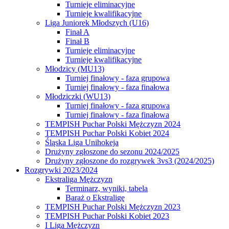
Turnieje eliminacyjne
Turnieje kwalifikacyjne
Liga Juniorek Młodszych (U16)
Finał A
Finał B
Turnieje eliminacyjne
Turnieje kwalifikacyjne
Młodzicy (MU13)
Turniej finałowy - faza grupowa
Turniej finałowy - faza finałowa
Młodziczki (WU13)
Turniej finałowy - faza grupowa
Turniej finałowy - faza finałowa
TEMPISH Puchar Polski Mężczyzn 2024
TEMPISH Puchar Polski Kobiet 2024
Śląska Liga Unihokeja
Drużyny zgłoszone do sezonu 2024/2025
Drużyny zgłoszone do rozgrywek 3vs3 (2024/2025)
Rozgrywki 2023/2024
Ekstraliga Mężczyzn
Terminarz, wyniki, tabela
Baraż o Ekstraligę
TEMPISH Puchar Polski Mężczyzn 2023
TEMPISH Puchar Polski Kobiet 2023
I Liga Mężczyzn