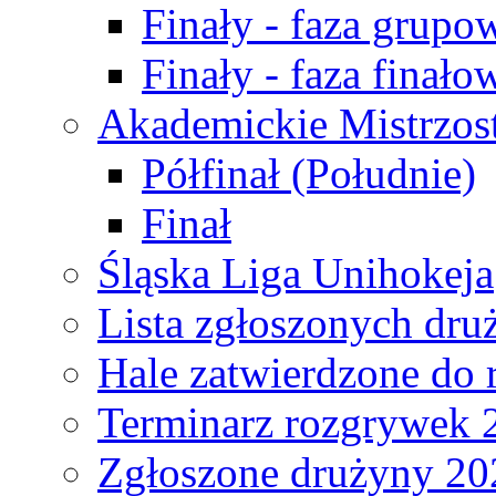
Finały - faza grupo
Finały - faza finało
Akademickie Mistrzos
Półfinał (Południe)
Finał
Śląska Liga Unihokeja
Lista zgłoszonych dru
Hale zatwierdzone do
Terminarz rozgrywek 
Zgłoszone drużyny 20