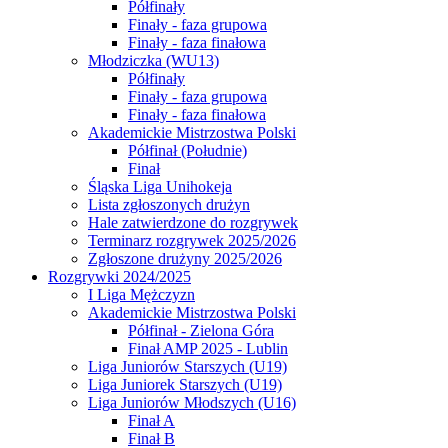
Półfinały
Finały - faza grupowa
Finały - faza finałowa
Młodziczka (WU13)
Półfinały
Finały - faza grupowa
Finały - faza finałowa
Akademickie Mistrzostwa Polski
Półfinał (Południe)
Finał
Śląska Liga Unihokeja
Lista zgłoszonych drużyn
Hale zatwierdzone do rozgrywek
Terminarz rozgrywek 2025/2026
Zgłoszone drużyny 2025/2026
Rozgrywki 2024/2025
I Liga Mężczyzn
Akademickie Mistrzostwa Polski
Półfinał - Zielona Góra
Finał AMP 2025 - Lublin
Liga Juniorów Starszych (U19)
Liga Juniorek Starszych (U19)
Liga Juniorów Młodszych (U16)
Finał A
Finał B