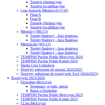
Turnieje eliminacyjne
Turnieje kwalifikacyjne
Liga Juniorek Młodszych (U16)
Finał A
Finał B
Turnieje eliminacyjne
Turnieje kwalifikacyjne
Młodzicy (MU13)
Turniej finałowy - faza grupowa
Turniej finałowy - faza finałowa
Młodziczki (WU13)
Turniej finałowy - faza grupowa
Turniej finałowy - faza finałowa
TEMPISH Puchar Polski Mężczyzn 2024
TEMPISH Puchar Polski Kobiet 2024
Śląska Liga Unihokeja
Drużyny zgłoszone do sezonu 2024/2025
Drużyny zgłoszone do rozgrywek 3vs3 (2024/2025)
Rozgrywki 2023/2024
Ekstraliga Mężczyzn
Terminarz, wyniki, tabela
Baraż o Ekstraligę
TEMPISH Puchar Polski Mężczyzn 2023
TEMPISH Puchar Polski Kobiet 2023
I Liga Mężczyzn