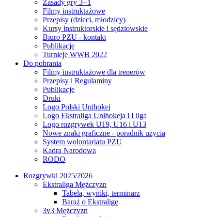
Zasady gry 3+1
Filmy instruktażowe
Przepisy (dzieci, młodzicy)
Kursy instruktorskie i sędziowskie
Biuro PZU - kontakt
Publikacje
Turnieje WWB 2022
Do pobrania
Filmy instruktażowe dla trenerów
Przepisy i Regulaminy
Publikacje
Druki
Logo Polski Unihokej
Logo Ekstraliga Unihokeja i I liga
Logo rozgrywek U19, U16 i U13
Nowe znaki graficzne - poradnik użycia
System wolontariatu PZU
Kadra Narodowa
RODO
Rozgrywki 2025/2026
Ekstraliga Mężczyzn
Tabela, wyniki, terminarz
Baraż o Ekstraligę
3v3 Mężczyzn