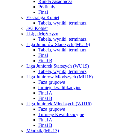
Runda zasadnicza
Półfinały
Finał
Ekstraliga Kobiet
Tabela, wyniki, terminarz
3v3 Kobiet
I Liga Mężczyzn
Tabela, wyniki, terminarz
Liga Juniorów Starszych (MU19)
Tabela, wyniki, terminarz
Finał
Finał B
Liga Juniorek Starszych (WU19)
Tabela, wyniki, terminarz
Liga Juniorów Młodszych (MU16)
Faza grupowa
turnieje kwalifikacyjne
Finał A
Finał B
Liga Juniorek Młodszych (WU16)
Faza grupowa
Turnieje Kwalifikacyjne
Finał A
Finał B
Młodzik (MU13)