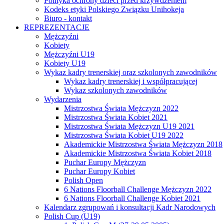
Polityka ochrony dzieci przed krzywdzeniem
Kodeks etyki Polskiego Związku Unihokeja
Biuro - kontakt
REPREZENTACJE
Mężczyźni
Kobiety
Mężczyźni U19
Kobiety U19
Wykaz kadry trenerskiej oraz szkolonych zawodników
Wykaz kadry trenerskiej i współpracującej
Wykaz szkolonych zawodników
Wydarzenia
Mistrzostwa Świata Mężczyzn 2022
Mistrzostwa Świata Kobiet 2021
Mistrzostwa Świata Mężczyzn U19 2021
Mistrzostwa Świata Kobiet U19 2022
Akademickie Mistrzostwa Świata Mężczyzn 2018
Akademickie Mistrzostwa Świata Kobiet 2018
Puchar Europy Mężczyzn
Puchar Europy Kobiet
Polish Open
6 Nations Floorball Challenge Mężczyzn 2022
6 Nations Floorball Challenge Kobiet 2021
Kalendarz zgrupowań i konsultacji Kadr Narodowych
Polish Cup (U19)