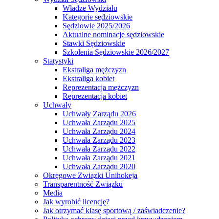
Władze Wydziału
Kategorie sędziowskie
Sędziowie 2025/2026
Aktualne nominacje sędziowskie
Stawki Sędziowskie
Szkolenia Sędziowskie 2026/2027
Statystyki
Ekstraliga mężczyzn
Ekstraliga kobiet
Reprezentacja mężczyzn
Reprezentacja kobiet
Uchwały
Uchwały Zarządu 2026
Uchwała Zarządu 2025
Uchwała Zarządu 2024
Uchwała Zarządu 2023
Uchwała Zarządu 2022
Uchwała Zarządu 2021
Uchwała Zarządu 2020
Okręgowe Związki Unihokeja
Transparentność Związku
Media
Jak wyrobić licencję?
Jak otrzymać klasę sportową / zaświadczenie?