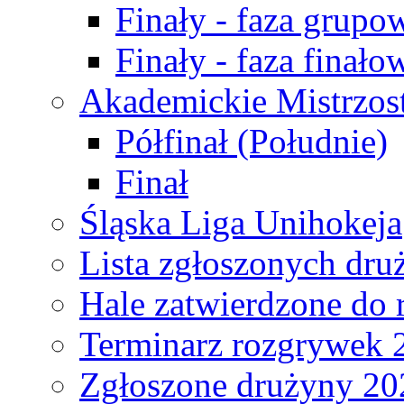
Finały - faza grupo
Finały - faza finało
Akademickie Mistrzos
Półfinał (Południe)
Finał
Śląska Liga Unihokeja
Lista zgłoszonych dru
Hale zatwierdzone do
Terminarz rozgrywek 
Zgłoszone drużyny 20