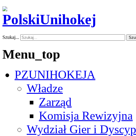
Szukaj...
Szu
Menu_top
PZUNIHOKEJA
Władze
Zarząd
Komisja Rewizyjna
Wydział Gier i Dyscyp