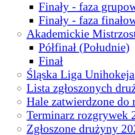
Finały - faza grupo
Finały - faza finało
Akademickie Mistrzos
Półfinał (Południe)
Finał
Śląska Liga Unihokeja
Lista zgłoszonych dru
Hale zatwierdzone do
Terminarz rozgrywek 
Zgłoszone drużyny 20