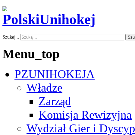
Szukaj...
Szu
Menu_top
PZUNIHOKEJA
Władze
Zarząd
Komisja Rewizyjna
Wydział Gier i Dyscyp