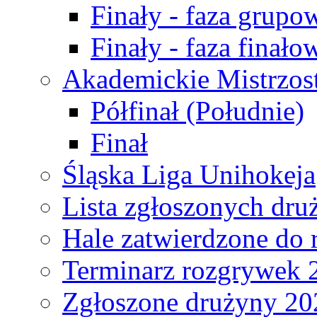
Finały - faza grupo
Finały - faza finało
Akademickie Mistrzos
Półfinał (Południe)
Finał
Śląska Liga Unihokeja
Lista zgłoszonych dru
Hale zatwierdzone do
Terminarz rozgrywek 
Zgłoszone drużyny 20