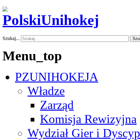
Szukaj...
Szu
Menu_top
PZUNIHOKEJA
Władze
Zarząd
Komisja Rewizyjna
Wydział Gier i Dyscyp