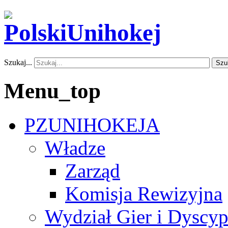
Szukaj...
Szu
Menu_top
PZUNIHOKEJA
Władze
Zarząd
Komisja Rewizyjna
Wydział Gier i Dyscyp