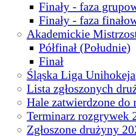
Finały - faza grupo
Finały - faza finało
Akademickie Mistrzos
Półfinał (Południe)
Finał
Śląska Liga Unihokeja
Lista zgłoszonych dru
Hale zatwierdzone do
Terminarz rozgrywek 
Zgłoszone drużyny 20