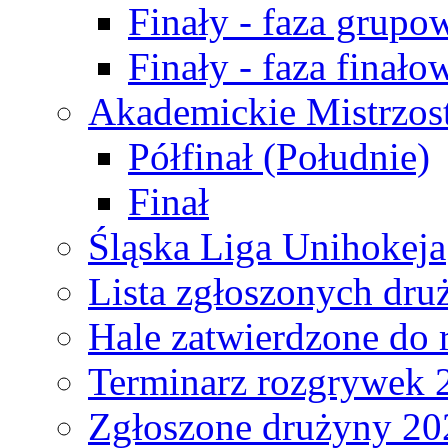
Finały - faza grupo
Finały - faza finało
Akademickie Mistrzos
Półfinał (Południe)
Finał
Śląska Liga Unihokeja
Lista zgłoszonych dru
Hale zatwierdzone do
Terminarz rozgrywek 
Zgłoszone drużyny 20