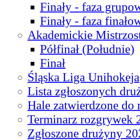
Finały - faza grupo
Finały - faza finało
Akademickie Mistrzos
Półfinał (Południe)
Finał
Śląska Liga Unihokeja
Lista zgłoszonych dru
Hale zatwierdzone do
Terminarz rozgrywek 
Zgłoszone drużyny 20