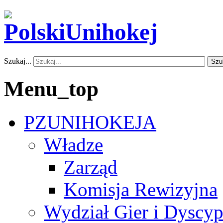
Szukaj...
Szu
Menu_top
PZUNIHOKEJA
Władze
Zarząd
Komisja Rewizyjna
Wydział Gier i Dyscyp