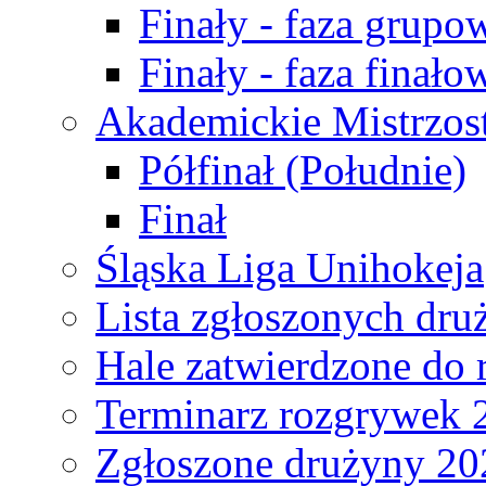
Finały - faza grupo
Finały - faza finało
Akademickie Mistrzos
Półfinał (Południe)
Finał
Śląska Liga Unihokeja
Lista zgłoszonych dru
Hale zatwierdzone do
Terminarz rozgrywek 
Zgłoszone drużyny 20