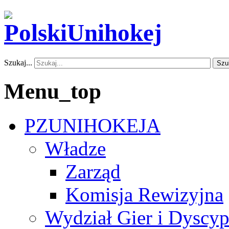
Szukaj...
Szu
Menu_top
PZUNIHOKEJA
Władze
Zarząd
Komisja Rewizyjna
Wydział Gier i Dyscyp